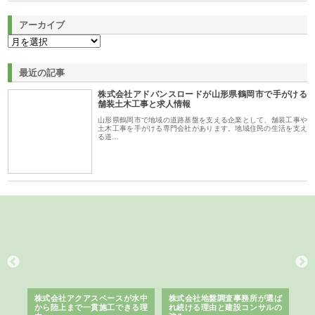
アーカイブ
最近の記事
株式会社アドバンスロードが山形県鶴岡市で手がける
舗装土木工事と求人情報
山形県鶴岡市で地域の道路基盤を支える企業として、舗装工事や
土木工事を手がける専門会社があります。地域住民の生活を支え
る道…
シー
株式会社アクアスペースが水中
株式会社地盤調査事務所が選ば
株
ム導
から陸上まで一貫施工できる理
れ続ける理由と建設コンサルの
ス