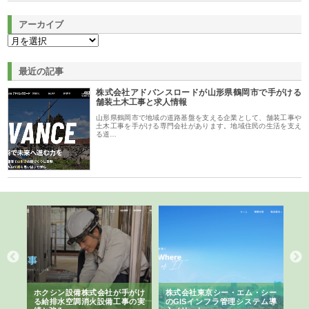
アーカイブ
最近の記事
株式会社アドバンスロードが山形県鶴岡市で手がける
舗装土木工事と求人情報
山形県鶴岡市で地域の道路基盤を支える企業として、舗装工事や
土木工事を手がける専門会社があります。地域住民の生活を支え
る道…
る舗
ホクシン設備株式会社が手がけ
株式会社東京シー・エム・シー
株
る給排水空調消火設備工事の実
のGISインフラ管理システム導
か