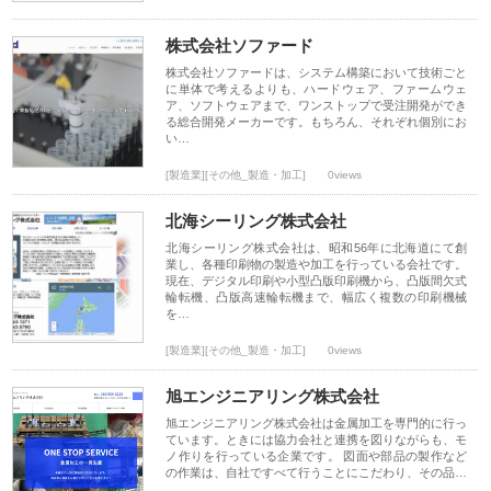
株式会社ソファード
株式会社ソファードは、システム構築において技術ごと
に単体で考えるよりも、ハードウェア、ファームウェ
ア、ソフトウェアまで、ワンストップで受注開発ができ
る総合開発メーカーです。もちろん、それぞれ個別にお
い…
[製造業][その他_製造・加工]
0views
北海シーリング株式会社
北海シーリング株式会社は、昭和56年に北海道にて創
業し、各種印刷物の製造や加工を行っている会社です。
現在、デジタル印刷や小型凸版印刷機から、凸版間欠式
輪転機、凸版高速輪転機まで、幅広く複数の印刷機械
を…
[製造業][その他_製造・加工]
0views
旭エンジニアリング株式会社
旭エンジニアリング株式会社は金属加工を専門的に行っ
ています。ときには協力会社と連携を図りながらも、モ
ノ作りを行っている企業です。 図面や部品の製作など
の作業は、自社ですべて行うことにこだわり、その品…