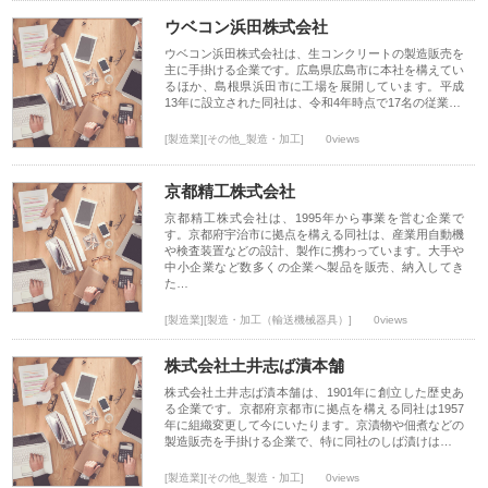
ウベコン浜田株式会社
ウベコン浜田株式会社は、生コンクリートの製造販売を
主に手掛ける企業です。広島県広島市に本社を構えてい
るほか、島根県浜田市に工場を展開しています。平成
13年に設立された同社は、令和4年時点で17名の従業…
[製造業][その他_製造・加工]
0views
京都精工株式会社
京都精工株式会社は、1995年から事業を営む企業で
す。京都府宇治市に拠点を構える同社は、産業用自動機
や検査装置などの設計、製作に携わっています。大手や
中小企業など数多くの企業へ製品を販売、納入してき
た…
[製造業][製造・加工（輸送機械器具）]
0views
株式会社土井志ば漬本舗
株式会社土井志ば漬本舗は、1901年に創立した歴史あ
る企業です。京都府京都市に拠点を構える同社は1957
年に組織変更して今にいたります。京漬物や佃煮などの
製造販売を手掛ける企業で、特に同社のしば漬けは…
[製造業][その他_製造・加工]
0views