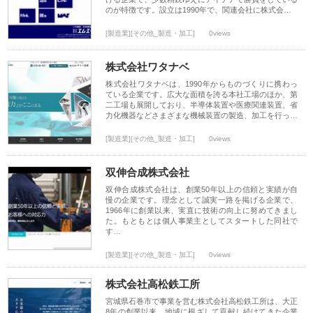
のが特徴です。設立は1990年で、関連会社に株式会…
[製造業][その他_製造・加工]
0views
株式会社ワタナベ
株式会社ワタナベは、1990年からものづくりに携わっ
ている企業です。広大な面積を誇る本社工場のほか、第
二工場も展開しており、半導体装置や医療関連装置、省
力化機器などさまざまな機械装置の製造、加工を行っ…
[製造業][その他_製造・加工]
0views
双伸合成株式会社
双伸合成株式会社は、創業50年以上の信頼と実績が自
慢の企業です。理念として誠実一路を掲げる企業で、
1966年に創業以来、実直に技術の向上に努めてきまし
た。もともとは個人事業主としてスタートした同社で
す…
[製造業][その他_製造・加工]
0views
株式会社高松鉄工所
宮城県石巻市で事業を営む株式会社高松鉄工所は、大正
8年の創業以来、地域に根ざして貢献し続けてきた企業