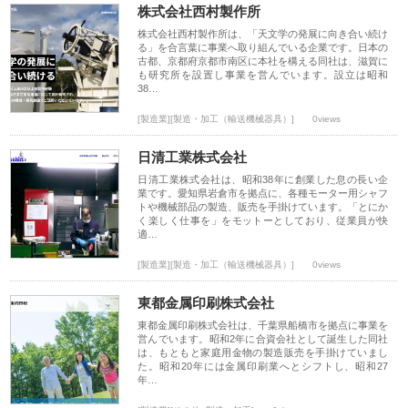
株式会社西村製作所
株式会社西村製作所は、「天文学の発展に向き合い続け
る」を合言葉に事業へ取り組んでいる企業です。日本の
古都、京都府京都市南区に本社を構える同社は、滋賀に
も研究所を設置し事業を営んでいます。設立は昭和
38…
[製造業][製造・加工（輸送機械器具）]
0views
日清工業株式会社
日清工業株式会社は、昭和38年に創業した息の長い企
業です。愛知県岩倉市を拠点に、各種モーター用シャフ
トや機械部品の製造、販売を手掛けています。「とにか
く楽しく仕事を」をモットーとしており、従業員が快
適…
[製造業][製造・加工（輸送機械器具）]
0views
東都金属印刷株式会社
東都金属印刷株式会社は、千葉県船橋市を拠点に事業を
営んでいます。昭和2年に合資会社として誕生した同社
は、もともと家庭用金物の製造販売を手掛けていまし
た。昭和20年には金属印刷業へとシフトし、昭和27
年…