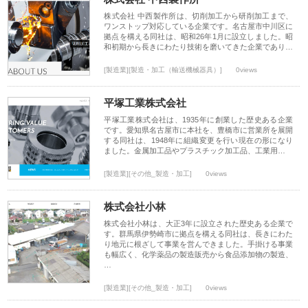
株式会社 中西製作所は、切削加工から研削加工まで、
ワンストップ対応している企業です。名古屋市中川区に
拠点を構える同社は、昭和26年1月に設立しました。昭
和初期から長きにわたり技術を磨いてきた企業であり…
[製造業][製造・加工（輸送機械器具）]
0views
平塚工業株式会社
平塚工業株式会社は、1935年に創業した歴史ある企業
です。愛知県名古屋市に本社を、豊橋市に営業所を展開
する同社は、1948年に組織変更を行い現在の形になり
ました。金属加工品やプラスチック加工品、工業用…
[製造業][その他_製造・加工]
0views
株式会社小林
株式会社小林は、大正3年に設立された歴史ある企業で
す。群馬県伊勢崎市に拠点を構える同社は、長きにわた
り地元に根ざして事業を営んできました。手掛ける事業
も幅広く、化学薬品の製造販売から食品添加物の製造、
…
[製造業][その他_製造・加工]
0views