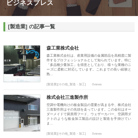
ビジネスプレス
[製造業] の記事一覧
森工業株式会社
森工業株式会社は、産業用設備の金属部品を高精度に製
作するプロフェッショナルとして知られています。特に
「多品種少量加工」を得意としており、様々な業種のニ
ーズに柔軟に対応しています。これまでの長い経験と
熟…
[製造業][その他_製造・加工]
0views
株式会社三進製作所
空調や電機向けの板金製品の需要が高まる中、株式会社
三進製作所はその先頭を走っています。この会社はオー
ダーメイドで厨房用フード、ウェザーカバー、空調用ダ
クトのような板金加工製品の設計と製造を手掛けてい
ま…
[製造業][その他_製造・加工]
0views