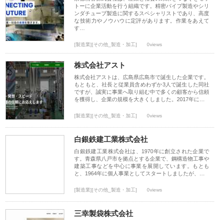
トーに企業活動を行う組織です。精密パイプ製造やシリ
ンダチューブ製造に関するスペシャリストであり、高度
な技術力やノウハウに定評があります。作業をあえて
す…
[製造業][その他_製造・加工]
0views
株式会社アスト
株式会社アストは、広島県広島市で誕生した企業です。
もともと、社長と従業員含めわずか3人で誕生した同社
ですが、誠実に事業へ取り組む中で多くの顧客から信頼
を獲得し、企業の規模を大きくしました。2017年に…
[製造業][その他_製造・加工]
0views
白銀鉄建工業株式会社
白銀鉄建工業株式会社は、1970年に創立された企業で
す。青森県八戸市を拠点とする企業で、鋼構造物工事や
建築工事などを中心に事業を展開しています。もとも
と、1964年に個人事業としてスタートしましたが、…
[製造業][その他_製造・加工]
0views
三幸製袋株式会社