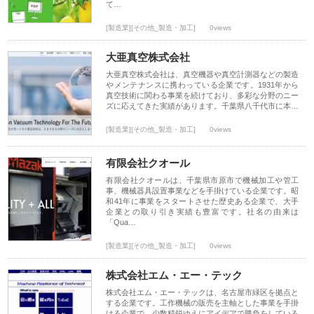
て…
[製造業][その他_製造・加工]
0views
大亜真空株式会社
大亜真空株式会社は、真空機器や真空計測器などの製造
やメンテナンスに携わっている企業です。1931年から
真空技術に関わる事業を続けており、多彩な分野のニー
ズに応えてきた実績があります。千葉県八千代市に本…
[製造業][その他_製造・加工]
0views
有限会社クオール
有限会社クオールは、千葉県市原市で機械加工や管工
事、機械器具設置事業などを手掛けている企業です。昭
和41年に事業をスタートさせた歴史ある企業で、大手
企業との取り引き実績も豊富です。社名の由来は
「Qua…
[製造業][その他_製造・加工]
0views
株式会社エム・エー・テック
株式会社エム・エー・テックは、名古屋市緑区を拠点と
する企業です。工作機械の販売を主軸とした事業を手掛
ける企業で、少数精鋭ゆえにアイデアで勝負をしている