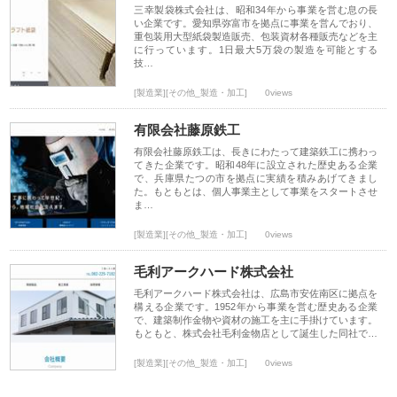
三幸製袋株式会社は、昭和34年から事業を営む息の長
い企業です。愛知県弥富市を拠点に事業を営んでおり、
重包装用大型紙袋製造販売、包装資材各種販売などを主
に行っています。1日最大5万袋の製造を可能とする
技…
[製造業][その他_製造・加工]
0views
有限会社藤原鉄工
有限会社藤原鉄工は、長きにわたって建築鉄工に携わっ
てきた企業です。昭和48年に設立された歴史ある企業
で、兵庫県たつの市を拠点に実績を積みあげてきまし
た。もともとは、個人事業主として事業をスタートさせ
ま…
[製造業][その他_製造・加工]
0views
毛利アークハード株式会社
毛利アークハード株式会社は、広島市安佐南区に拠点を
構える企業です。1952年から事業を営む歴史ある企業
で、建築制作金物や資材の施工を主に手掛けています。
もともと、株式会社毛利金物店として誕生した同社で…
[製造業][その他_製造・加工]
0views