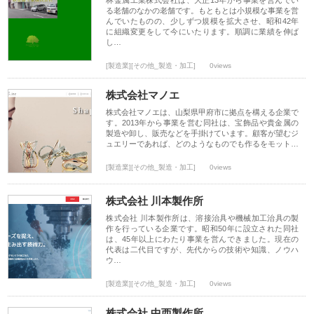
林金属工業株式会社は、大正13年から事業を営んでい
る老舗のなかの老舗です。もともとは小規模な事業を営
んでいたものの、少しずつ規模を拡大させ、昭和42年
に組織変更をして今にいたります。順調に業績を伸ば
し…
[製造業][その他_製造・加工]
0views
株式会社マノエ
株式会社マノエは、山梨県甲府市に拠点を構える企業で
す。2013年から事業を営む同社は、宝飾品や貴金属の
製造や卸し、販売などを手掛けています。顧客が望むジ
ュエリーであれば、どのようなものでも作るをモット…
[製造業][その他_製造・加工]
0views
株式会社 川本製作所
株式会社 川本製作所は、溶接治具や機械加工治具の製
作を行っている企業です。昭和50年に設立された同社
は、45年以上にわたり事業を営んできました。現在の
代表は二代目ですが、先代からの技術や知識、ノウハ
ウ…
[製造業][その他_製造・加工]
0views
株式会社 中西製作所