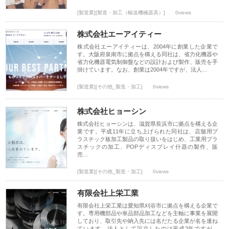
[製造業][製造・加工（輸送機械器具）]
0views
株式会社エーアイティー
株式会社エーアイティーは、2004年に創業した企業で
す。大阪府泉南市に拠点を構える同社は、省力化機器や
省力化機器電気制御盤などの設計および製作、販売を手
掛けています。なお、創業は2004年ですが、法人…
[製造業][その他_製造・加工]
0views
株式会社ヒョーシン
株式会社ヒョーシンは、滋賀県長浜市に拠点を構える企
業です。平成11年に立ち上げられた同社は、店舗用プ
ラスチック板加工製品の取り扱いをはじめ、工業用プラ
スチックの加工、POPディスプレイ什器の製作、販
売…
[製造業][その他_製造・加工]
0views
有限会社上栄工業
有限会社上栄工業は愛知県刈谷市に拠点を構える企業で
す。専用機部品や単品部品加工などを主軸に事業を展開
しており、取引先や納入先には名だたる企業が名を連ね
ています。法人として設立したのは平成2年ですが、