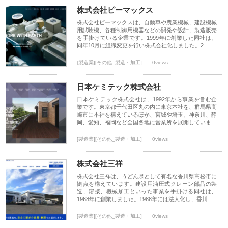
株式会社ピーマックス
株式会社ピーマックスは、自動車や農業機械、建設機械
用試験機、各種制御用機器などの開発や設計、製造販売
を手掛けている企業です。1999年に創業した同社は、
同年10月に組織変更を行い株式会社化しました。2…
[製造業][その他_製造・加工]
0views
日本ケミテック株式会社
日本ケミテック株式会社は、1992年から事業を営む企
業です。東京都千代田区丸の内に東京本社を、群馬県高
崎市に本社を構えているほか、宮城や埼玉、神奈川、静
岡、愛知、福岡など全国各地に営業所を展開していま…
[製造業][その他_製造・加工]
0views
株式会社三祥
株式会社三祥は、うどん県として有名な香川県高松市に
拠点を構えています。建設用油圧式クレーン部品の製
造、溶接、機械加工といった事業を手掛ける同社は、
1968年に創業しました。1988年には法人化し、香川…
[製造業][その他_製造・加工]
0views