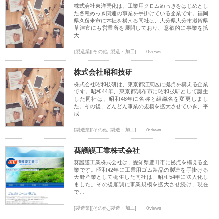
株式会社東洋硬化は、工業用クロムめっきをはじめとし
た各種めっき関連の事業を手掛けている企業です。福岡
県久留米市に本社を構える同社は、大分県大分市滋賀県
草津市にも営業所を展開しており、意欲的に事業を拡
大…
[製造業][その他_製造・加工]
0views
株式会社昭和技研
株式会社昭和技研は、東京都江東区に拠点を構える企業
です。昭和44年、東京都調布市に昭和技研として誕生
した同社は、昭和48年に名称と組織名を変更しまし
た。その後、どんどん事業の規模を拡大させていき、平
成…
[製造業][その他_製造・加工]
0views
葵護謨工業株式会社
葵護謨工業株式会社は、愛知県豊田市に拠点を構える企
業です。昭和42年に工業用ゴム製品の製造を手掛ける
天野産業として誕生した同社は、昭和54年に法人化し
ました。その後順調に事業規模を拡大させ続け、現在
で…
[製造業][その他_製造・加工]
0views