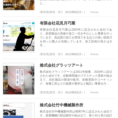
と…
[製造業][製造・加工（輸送機械器具）]
0views
有限会社花見月巧業
有限会社花見月巧業は2003年に設立された会社であ
り、鉄骨製品の溶接や加工一式を中心とした事業を行っ
ています。高品質の加工を実現できるほどの高い技術力
を持った職人が在籍しています。加工技術の高さは大
手…
[製造業][製造・加工（輸送機械器具）]
0views
株式会社グラッツアート
株式会社グラッツアートは2011年創業、2016年に設立
された会社です。自動車関連のプラスチック塗装や組み
立て、自社製品の製造や販売、各種塗装やコーティン
グ、各種工具などの提案や製作など幅広い事業を行…
[製造業][製造・加工（輸送機械器具）]
0views
株式会社竹中機械製作所
株式会社竹中機械製作所は昭和7年に設立された会社で
す。産業機械の部品製作や組み立て、取り付け具の設計