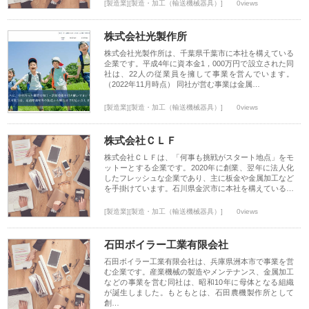
[製造業][製造・加工（輸送機械器具）]
0views
株式会社光製作所
株式会社光製作所は、千葉県千葉市に本社を構えている
企業です。平成4年に資本金1，000万円で設立された同
社は、22人の従業員を擁して事業を営んでいます。
（2022年11月時点） 同社が営む事業は金属…
[製造業][製造・加工（輸送機械器具）]
0views
株式会社ＣＬＦ
株式会社ＣＬＦは、「何事も挑戦がスタート地点」をモ
ットーとする企業です。2020年に創業、翌年に法人化
したフレッシュな企業であり、主に板金や金属加工など
を手掛けています。石川県金沢市に本社を構えている…
[製造業][製造・加工（輸送機械器具）]
0views
石田ボイラー工業有限会社
石田ボイラー工業有限会社は、兵庫県洲本市で事業を営
む企業です。産業機械の製造やメンテナンス、金属加工
などの事業を営む同社は、昭和10年に母体となる組織
が誕生しました。もともとは、石田農機製作所として
創…