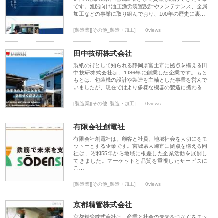
です。漁船向け油圧漁労装置設計やメンテナンス、金属
加工などの事業に取り組んでおり、100年の歴史に裏…
[製造業][その他_製造・加工]
0views
田中技研株式会社
製紙の街として知られる静岡県富士市に拠点を構える田
中技研株式会社は、1986年に創業した企業です。もと
もとは、包装機の設計や製造を主軸とした事業を営んで
いましたが、現在ではより多様な機器の製造に携わる…
[製造業][その他_製造・加工]
0views
有限会社創電社
有限会社創電社は、顧客と社員、地域社会を大切にをモ
ットーとする企業です。宮城県大崎市に拠点を構える同
社は、昭和55年から地域に根差した企業活動を展開し
てきました。マーケットと品質を重視したサービスに
こ…
[製造業][その他_製造・加工]
0views
京都精管株式会社
京都精管株式会社は、産業と社会の未来をつなぐをモッ