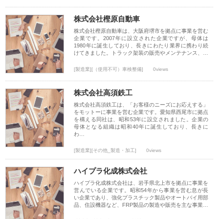
株式会社樫原自動車
株式会社樫原自動車は、大阪府堺市を拠点に事業を営む
企業です。2007年に設立された企業ですが、母体は
1980年に誕生しており、長きにわたり業界に携わり続
けてきました。トラック架装の販売やメンテナンス、…
[製造業][（使用不可）車検整備]
0views
株式会社高須鉄工
株式会社高須鉄工は、「お客様のニーズにお応えする」
をモットーに事業を営む企業です。愛知県西尾市に拠点
を構える同社は、昭和53年に設立されました。企業の
母体となる組織は昭和40年に誕生しており、長きに
わ…
[製造業][その他_製造・加工]
0views
ハイプラ化成株式会社
ハイプラ化成株式会社は、岩手県北上市を拠点に事業を
営んでいる企業です。昭和54年から事業を営む息が長
い企業であり、強化プラスチック製品やオートバイ用部
品、住設機器など、FRP製品の製造や販売を主な事業…