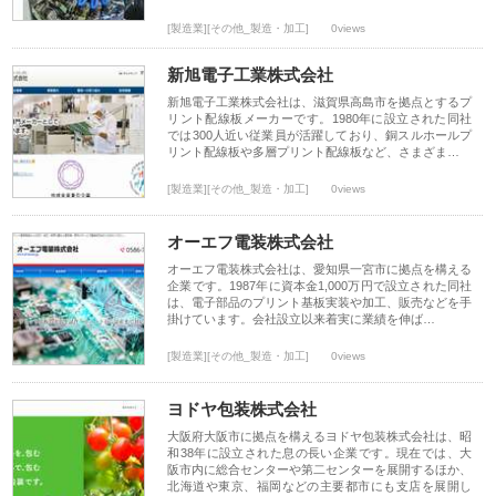
[製造業][その他_製造・加工]
0views
新旭電子工業株式会社
新旭電子工業株式会社は、滋賀県高島市を拠点とするプ
リント配線板メーカーです。1980年に設立された同社
では300人近い従業員が活躍しており、銅スルホールプ
リント配線板や多層プリント配線板など、さまざま…
[製造業][その他_製造・加工]
0views
オーエフ電装株式会社
オーエフ電装株式会社は、愛知県一宮市に拠点を構える
企業です。1987年に資本金1,000万円で設立された同社
は、電子部品のプリント基板実装や加工、販売などを手
掛けています。会社設立以来着実に業績を伸ば…
[製造業][その他_製造・加工]
0views
ヨドヤ包装株式会社
大阪府大阪市に拠点を構えるヨドヤ包装株式会社は、昭
和38年に設立された息の長い企業です。現在では、大
阪市内に総合センターや第二センターを展開するほか、
北海道や東京、福岡などの主要都市にも支店を展開し