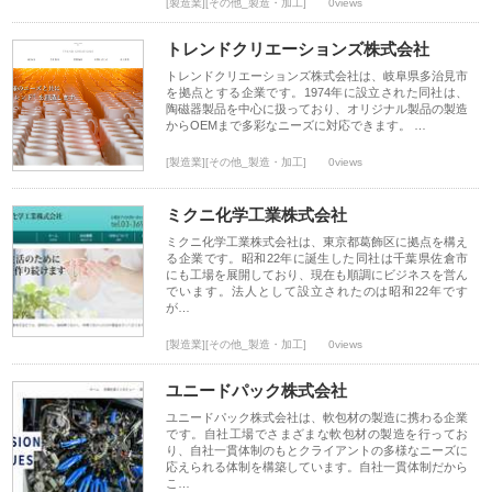
[製造業][その他_製造・加工]
0views
トレンドクリエーションズ株式会社
トレンドクリエーションズ株式会社は、岐阜県多治見市
を拠点とする企業です。1974年に設立された同社は、
陶磁器製品を中心に扱っており、オリジナル製品の製造
からOEMまで多彩なニーズに対応できます。 …
[製造業][その他_製造・加工]
0views
ミクニ化学工業株式会社
ミクニ化学工業株式会社は、東京都葛飾区に拠点を構え
る企業です。昭和22年に誕生した同社は千葉県佐倉市
にも工場を展開しており、現在も順調にビジネスを営ん
でいます。法人として設立されたのは昭和22年です
が…
[製造業][その他_製造・加工]
0views
ユニードパック株式会社
ユニードパック株式会社は、軟包材の製造に携わる企業
です。自社工場でさまざまな軟包材の製造を行ってお
り、自社一貫体制のもとクライアントの多様なニーズに
応えられる体制を構築しています。自社一貫体制だから
こ…