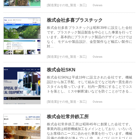
[製造業][その他_製造・加工]
0views
株式会社多喜プラスチック
株式会社多喜プラスチックは昭和39年に設立した会社
です。プラスチック製品製造を中心とした事業を行って
います。基本的にプラスチック製品のデザインだけでは
なく、モデルや製品設計、金型製作など幅広い製作に
対…
[製造業][その他_製造・加工]
0views
株式会社SKN
株式会社SKNは平成19年に設立された会社です。機械
設計から加工手配、そして組み立てなど社内一貫生産の
スタイルを取っています。社内一貫性にすることでコス
トを落とし、ミスや解釈違いなどを防ぐことができる…
[製造業][その他_製造・加工]
0views
株式会社常井鉄工所
株式会社常井鉄工所は昭和45年に創業した会社です。
事業内容は精密機械加工をメインとしており、いろいろ
なお客様のニーズに合わせた事業を行っています。機械
設備の自動化が進んでいく中、モノづくりは人づくり