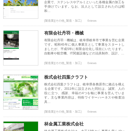
企業で、ステンレスやアルミといった各種金属の加工を
手掛けています。なお、法人として設立されたのは昭
和…
[製造業][その他_製造・加工]
0views
有限会社丹羽・機械
有限会社丹羽・機械は、岐阜県岐阜市で事業を営む企業
です。昭和45年に個人事業主として事業をスタートし
ましたが、平成5年に有限会社化し現在にいたります。
自動車や航空機、IT関連設備などの治具制作、設計、…
[製造業][その他_製造・加工]
0views
株式会社四葉クラフト
株式会社四葉クラフトは、岐阜県各務原市に拠点を構え
る企業です。2011年に設立された同社は、誠実、人の
役に立つ、感謝、幸福の4つを軸に事業を営んでいま
す。主な事業内容は、特殊ワイヤーハーネスや検査治
具…
[製造業][その他_製造・加工]
0views
林金属工業株式会社