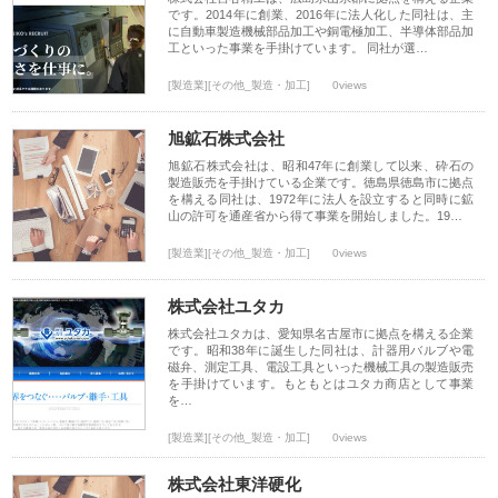
です。2014年に創業、2016年に法人化した同社は、主
に自動車製造機械部品加工や銅電極加工、半導体部品加
工といった事業を手掛けています。 同社が選…
[製造業][その他_製造・加工]
0views
旭鉱石株式会社
旭鉱石株式会社は、昭和47年に創業して以来、砕石の
製造販売を手掛けている企業です。徳島県徳島市に拠点
を構える同社は、1972年に法人を設立すると同時に鉱
山の許可を通産省から得て事業を開始しました。19…
[製造業][その他_製造・加工]
0views
株式会社ユタカ
株式会社ユタカは、愛知県名古屋市に拠点を構える企業
です。昭和38年に誕生した同社は、計器用バルブや電
磁弁、測定工具、電設工具といった機械工具の製造販売
を手掛けています。もともとはユタカ商店として事業
を…
[製造業][その他_製造・加工]
0views
株式会社東洋硬化