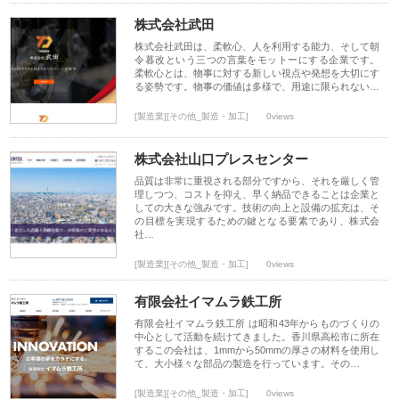
株式会社武田
株式会社武田は、柔軟心、人を利用する能力、そして朝
令暮改という三つの言葉をモットーにする企業です。
柔軟心とは、物事に対する新しい視点や発想を大切にす
る姿勢です。物事の価値は多様で、用途に限られない…
[製造業][その他_製造・加工]
0views
株式会社山口プレスセンター
品質は非常に重視される部分ですから、それを厳しく管
理しつつ、コストを抑え、早く納品できることは企業と
しての大きな強みです。技術の向上と設備の拡充は、そ
の目標を実現するための鍵となる要素であり、株式会
社…
[製造業][その他_製造・加工]
0views
有限会社イマムラ鉄工所
有限会社イマムラ鉄工所 は昭和43年からものづくりの
中心として活動を続けてきました。香川県高松市に所在
するこの会社は、1mmから50mmの厚さの材料を使用し
て、大小様々な部品の製造を行っています。その…
[製造業][その他_製造・加工]
0views