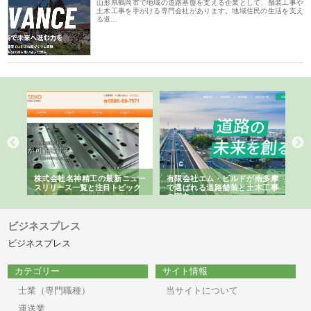
山形県鶴岡市で地域の道路基盤を支える企業として、舗装工事や
土木工事を手がける専門会社があります。地域住民の生活を支え
る道…
選ば
株式会社名神精工の最新ニュー
有限会社エム・ビルドが南多摩
有
ルの
スリリース一覧と注目トピック
で選ばれる道路舗装と土木工事
ネ
の実力
ビジネスプレス
ビジネスプレス
カテゴリー
サイト情報
士業（専門職種）
当サイトについて
運送業