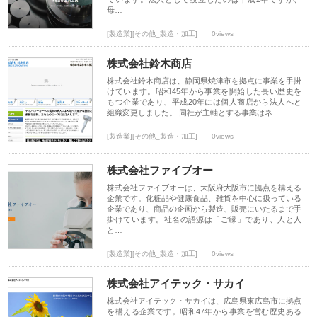
母…
[製造業][その他_製造・加工]
0views
株式会社鈴木商店
株式会社鈴木商店は、静岡県焼津市を拠点に事業を手掛
けています。昭和45年から事業を開始した長い歴史を
もつ企業であり、平成20年には個人商店から法人へと
組織変更しました。 同社が主軸とする事業はネ…
[製造業][その他_製造・加工]
0views
株式会社ファイブオー
株式会社ファイブオーは、大阪府大阪市に拠点を構える
企業です。化粧品や健康食品、雑貨を中心に扱っている
企業であり、商品の企画から製造、販売にいたるまで手
掛けています。社名の語源は「ご縁」であり、人と人
と…
[製造業][その他_製造・加工]
0views
株式会社アイテック・サカイ
株式会社アイテック・サカイは、広島県東広島市に拠点
を構える企業です。昭和47年から事業を営む歴史ある