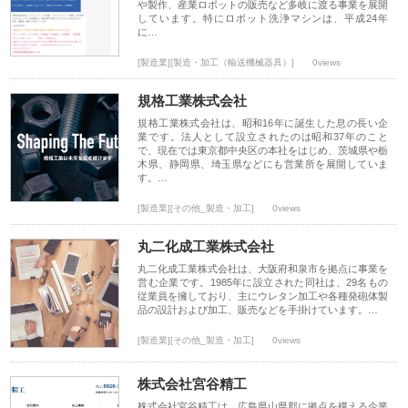
や製作、産業ロボットの販売など多岐に渡る事業を展開
しています。特にロボット洗浄マシンは、平成24年
に…
[製造業][製造・加工（輸送機械器具）]
0views
規格工業株式会社
規格工業株式会社は、昭和16年に誕生した息の長い企
業です。法人として設立されたのは昭和37年のこと
で、現在では東京都中央区の本社をはじめ、茨城県や栃
木県、静岡県、埼玉県などにも営業所を展開していま
す。…
[製造業][その他_製造・加工]
0views
丸二化成工業株式会社
丸二化成工業株式会社は、大阪府和泉市を拠点に事業を
営む企業です。1985年に設立された同社は、29名もの
従業員を擁しており、主にウレタン加工や各種発砲体製
品の設計および加工、販売などを手掛けています。…
[製造業][その他_製造・加工]
0views
株式会社宮谷精工
株式会社宮谷精工は、広島県山県郡に拠点を構える企業