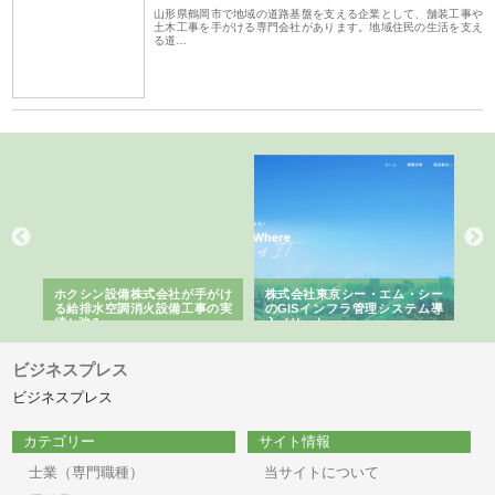
山形県鶴岡市で地域の道路基盤を支える企業として、舗装工事や
土木工事を手がける専門会社があります。地域住民の生活を支え
る道…
る舗
ホクシン設備株式会社が手がけ
株式会社東京シー・エム・シー
株
る給排水空調消火設備工事の実
のGISインフラ管理システム導
か
績と強み
入メリット
由
ビジネスプレス
ビジネスプレス
カテゴリー
サイト情報
士業（専門職種）
当サイトについて