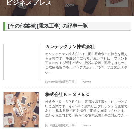
ビジネスプレス
[その他業種][電気工事] の記事一覧
カンテックサン株式会社
カンテックサン株式会社は、岡山県倉敷市に拠点を構え
る企業です。平成14年に設立された同社は、プラント
工事における設計や製作、機器の設置、配管をはじめ、
合成樹脂製の塔、ポンプの設計、製作、水道施設工事
な…
[その他業種][電気工事]
0views
株式会社Ｋ－ＳＰＥＣ
株式会社Ｋ－ＳＰＥＣは、電気設備工事を主に手掛けて
いる企業です。令和2年に創業したフレッシュな企業で
あり、栃木県鹿沼市を拠点に事業を展開しています。
屋外から屋内まで、あらゆる電気設備工事に対応でき…
[その他業種][電気工事]
0views