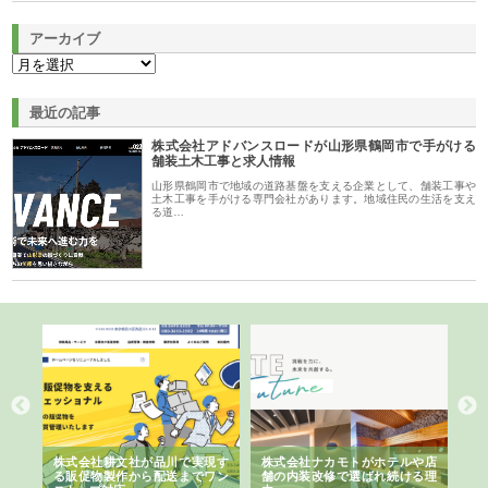
アーカイブ
最近の記事
株式会社アドバンスロードが山形県鶴岡市で手がける
舗装土木工事と求人情報
山形県鶴岡市で地域の道路基盤を支える企業として、舗装工事や
土木工事を手がける専門会社があります。地域住民の生活を支え
る道…
ノー
株式会社耕文社が品川で実現す
株式会社ナカモトがホテルや店
株
の専
る販促物製作から配送までワン
舗の内装改修で選ばれ続ける理
れ