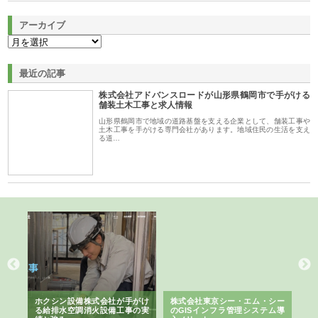
アーカイブ
最近の記事
株式会社アドバンスロードが山形県鶴岡市で手がける
舗装土木工事と求人情報
山形県鶴岡市で地域の道路基盤を支える企業として、舗装工事や
土木工事を手がける専門会社があります。地域住民の生活を支え
る道…
る舗
ホクシン設備株式会社が手がけ
株式会社東京シー・エム・シー
株
る給排水空調消火設備工事の実
のGISインフラ管理システム導
か