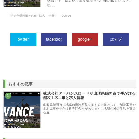
整備まで、幅広い工事実績を持つ企業の取り組みと、
地…
[その他業種][その他_法人・企業]
0views
twitter
facebook
google+
はてブ
おすすめ記事
株式会社アドバンスロードが山形県鶴岡市で手がける
1
舗装土木工事と求人情報
山形県鶴岡市で地域の道路基盤を支える企業として、舗装工事や
土木工事を手がける専門会社があります。地域住民の生活を支え
る道…