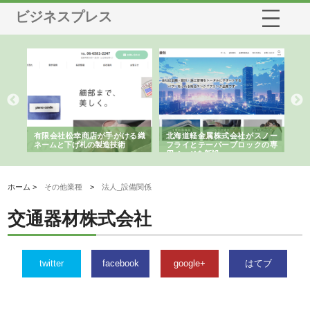
ビジネスプレス
多摩
有限会社松幸商店が手がける織
北海道軽金属株式会社がスノー
株
工事
ネームと下げ札の製造技術
フライとテーパーブロックの専
る
用ページを新設
ス
ホーム >
その他業種
>
法人_設備関係
交通器材株式会社
twitter
facebook
google+
はてブ