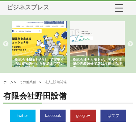
ビジネスプレス
ノー
株式会社耕文社が品川で実現す
株式会社ナカモトがホテルや店
株
の専
る販促物製作から配送までワン
舗の内装改修で選ばれ続ける理
れ
ストップ対応
由
強
ホーム >
その他業種
>
法人_設備関係
有限会社野田設備
twitter
facebook
google+
はてブ