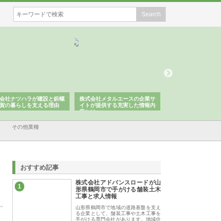
会社ナツハラが建設と鋲螺
株式会社メタルエースの企業サ
株式会社ＣＳＡの事
賀の暮らしを支える理由
イトが提供する充実した情報内
みを徹底解説
容とは
その他業種
おすすめ記事
株式会社アドバンスロードが山
1
形県鶴岡市で手がける舗装土木
工事と求人情報
山形県鶴岡市で地域の道路基盤を支え
る企業として、舗装工事や土木工事を
手がける専門会社があります。地域住