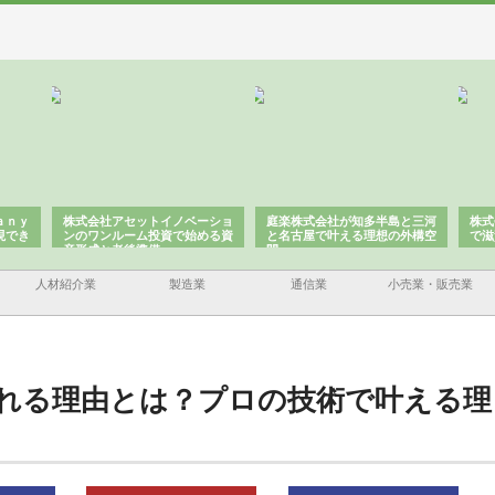
ａｎｙ
株式会社アセットイノベーショ
庭楽株式会社が知多半島と三河
株式
現でき
ンのワンルーム投資で始める資
と名古屋で叶える理想の外構空
で滋
産形成と老後準備
間
人材紹介業
製造業
通信業
小売業・販売業
れる理由とは？プロの技術で叶える理