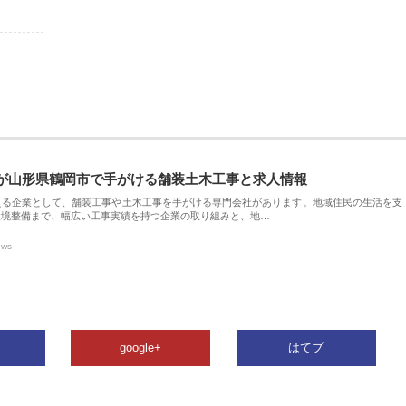
が山形県鶴岡市で手がける舗装土木工事と求人情報
える企業として、舗装工事や土木工事を手がける専門会社があります。地域住民の生活を支
環境整備まで、幅広い工事実績を持つ企業の取り組みと、地…
ews
google+
はてブ