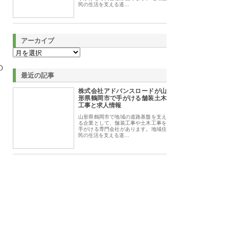
民の生活を支える道…
アーカイブ
の
最近の記事
。
株式会社アドバンスロードが山
形県鶴岡市で手がける舗装土木
工事と求人情報
山形県鶴岡市で地域の道路基盤を支え
る企業として、舗装工事や土木工事を
手がける専門会社があります。地域住
民の生活を支える道…