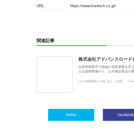
URL
https://www.kontech.co.jp/
関連記事
株式会社アドバンスロード
山形県鶴岡市で地域の道路基盤を支
える道路整備から、公共施設周辺の
[その他業種][その他_法人・企業]
0vi
twitter
facebook