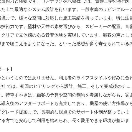
技術力と経験です。コンテック株式会社 では、音響工学の専門知
した上で最適なシステム設計を行います。一般家庭のリビングルー
環境まで、様々な空間に対応した施工実績を持っています。特に注
の技術力です。壁材や天井の素材選びから、スピーカーの配置、音
、クリアで立体感のある音響体験を実現しています。顧客の声とし
部まで聴こえるようになった」といった感想が多く寄せられている
ポート】
いというものではありません。利用者のライフスタイルや好みに合
社 では、初回のヒアリングから設計、施工、そして完成後のチュ
す。特筆すべきは、顧客の予算や空間の制約を考慮しながらも、妥
ム導入後のアフターサポートも充実しており、機器の使い方指導か
プグレード提案まで、長期的な視点でのサポート体制が整っていま
する方でも安心して利用を始められ、長く愛用できる環境が整いま