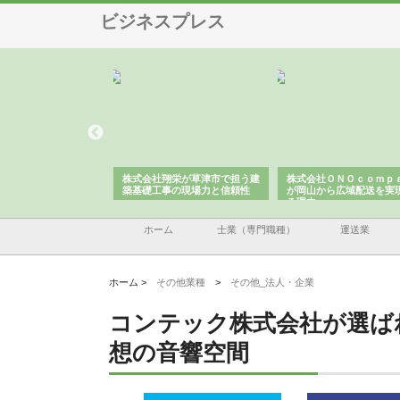
ビジネスプレス
ハクシンが大阪で選ば
株式会社翔栄が草津市で担う建
株式会社ＯＮＯｃｏｍｐ
工事の実績と強み
築基礎工事の現場力と信頼性
が岡山から広域配送を実
る理由
ホーム
士業（専門職種）
運送業
ホーム >
その他業種
>
その他_法人・企業
コンテック株式会社が選ば
想の音響空間