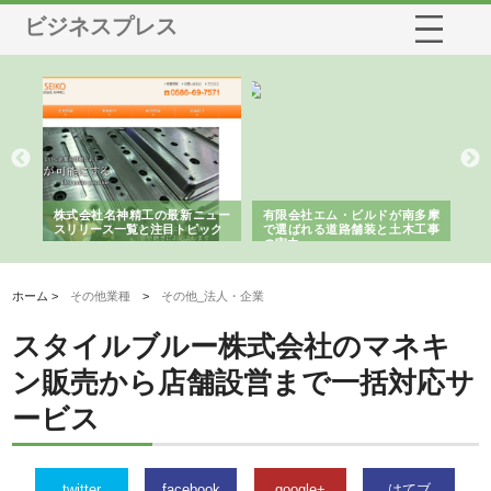
ビジネスプレス
選ば
株式会社名神精工の最新ニュー
有限会社エム・ビルドが南多摩
有
ルの
スリリース一覧と注目トピック
で選ばれる道路舗装と土木工事
ネ
の実力
ホーム >
その他業種
>
その他_法人・企業
スタイルブルー株式会社のマネキ
ン販売から店舗設営まで一括対応サ
ービス
twitter
facebook
google+
はてブ