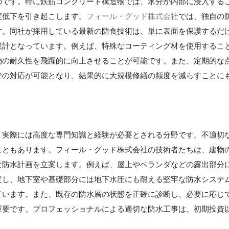
のです。特に鉄筋コンクリート構造物では、水分が内部に浸入する
度低下を引き起こします。
フィール・グッド株式会社
では、独自の
す。同社が採用している最新の防食技術は、単に表面を保護するだ
設計となっています。例えば、特殊なコーティング材を使用するこ
物の耐久性を飛躍的に向上させることが可能です。また、定期的な
での対応が可能となり、結果的に大規模修繕の頻度を減らすことに
】
、実際には高度な専門知識と経験が必要とされる分野です。不適切
こともあります。フィール・グッド株式会社の技術者たちは、建物
な防水計画を立案します。例えば、屋上やベランダなどの露出部分
定し、地下室や基礎部分には地下水圧にも耐える堅牢な防水システ
ています。また、既存の防水層の状態を正確に診断し、必要に応じ
重要です。プロフェッショナルによる適切な防水工事は、初期投資