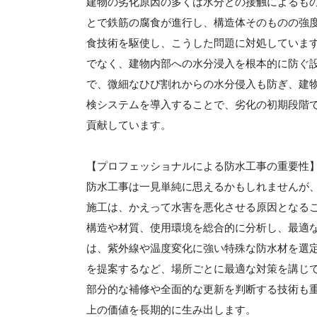
建物の劣化原因の多くは水分との接触によるも
とで鉄筋の腐食が進行し、構造体そのものの強
食技術を駆使し、こうした問題に対処していま
でなく、建物内部への水分浸入を根本的に防ぐ
で、微細なひび割れからの水分侵入も防ぎ、建
検システムを導入することで、劣化の初期段階
貢献しています。
【プロフェッショナルによる防水工事の重要性
防水工事は一見単純に思えるかもしれませんが
施工は、かえって水害を悪化させる原因となる
構造や材質、使用環境を総合的に分析し、最適
は、紫外線や温度変化に強い特殊な防水材を選
を提案するなど、場所ごとに最適な対策を講じ
部分的な補修や全面的な更新を判断する技術も
上の価値を長期的に生み出します。