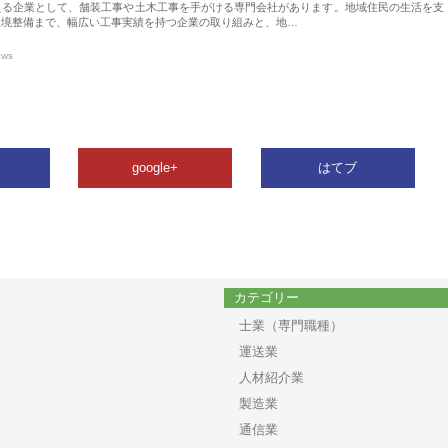
える企業として、舗装工事や土木工事を手がける専門会社があります。地域住民の生活を支
環境整備まで、幅広い工事実績を持つ企業の取り組みと、地…
ews
google+
はてブ
カテゴリー
士業（専門職種）
運送業
人材紹介業
製造業
通信業