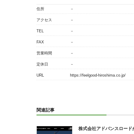
住所
－
アクセス
－
TEL
－
FAX
－
営業時間
－
定休日
－
URL
https://feelgood-hiroshima.co.jp/
関連記事
株式会社アドバンスロード