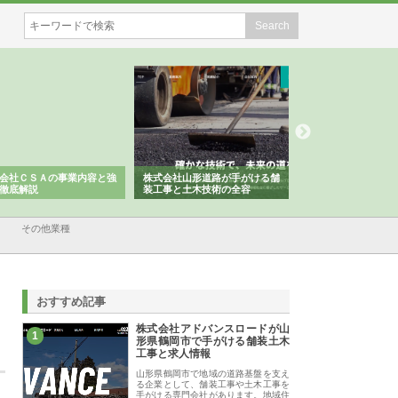
会社ＣＳＡの事業内容と強
株式会社山形道路が手がける舗
ホクシン設備株式会
徹底解説
装工事と土木技術の全容
る給排水空調消火設
績と強み
その他業種
おすすめ記事
株式会社アドバンスロードが山
1
形県鶴岡市で手がける舗装土木
工事と求人情報
山形県鶴岡市で地域の道路基盤を支え
る企業として、舗装工事や土木工事を
手がける専門会社があります。地域住