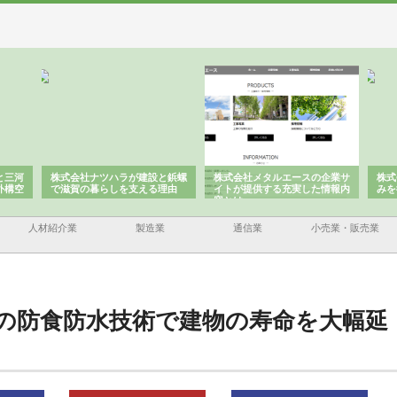
と三河
株式会社ナツハラが建設と鋲螺
株式会社メタルエースの企業サ
株式
外構空
で滋賀の暮らしを支える理由
イトが提供する充実した情報内
みを
容とは
人材紹介業
製造業
通信業
小売業・販売業
の防食防水技術で建物の寿命を大幅延