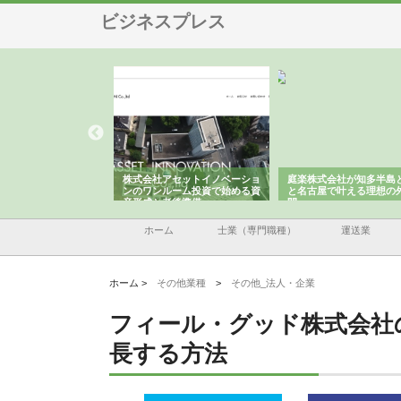
ビジネスプレス
ＯＮＯｃｏｍｐａｎｙ
株式会社アセットイノベーショ
庭楽株式会社が知多半島
ら広域配送を実現でき
ンのワンルーム投資で始める資
と名古屋で叶える理想の
産形成と老後準備
間
ホーム
士業（専門職種）
運送業
ホーム >
その他業種
>
その他_法人・企業
フィール・グッド株式会社
長する方法