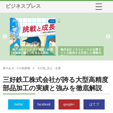
ビジネスプレス
三河
株式会社ナツハラが建設と鋲螺
株式会社メタルエースの企業サ
株
構空
で滋賀の暮らしを支える理由
イトが提供する充実した情報内
み
容とは
ホーム >
その他業種
>
その他_法人・企業
三好鉄工株式会社が誇る大型高精度
部品加工の実績と強みを徹底解説
twitter
facebook
google+
はてブ