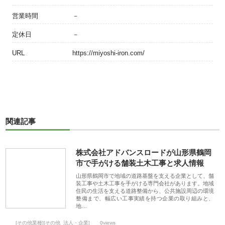
営業時間
－
定休日
－
URL
https://miyoshi-iron.com/
関連記事
株式会社アドバンスロードが山形県鶴岡
市で手がける舗装土木工事と求人情報
山形県鶴岡市で地域の道路基盤を支える企業として、舗
装工事や土木工事を手がける専門会社があります。地域
住民の生活を支える道路整備から、公共施設周辺の環境
整備まで、幅広い工事実績を持つ企業の取り組みと、
地…
[その他業種][その他_法人・企業]
0views