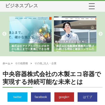
ビジネスプレス
シー
株式会社アクアスペースが水中
株式会社地盤調査事務所が選ば
株
ム導
から陸上まで一貫施工できる理
れ続ける理由と建設コンサルの
ス
由
強み
ホーム >
その他業種
>
その他_法人・企業
中央容器株式会社の木製エコ容器で
実現する持続可能な未来とは
twitter
facebook
google+
はてブ