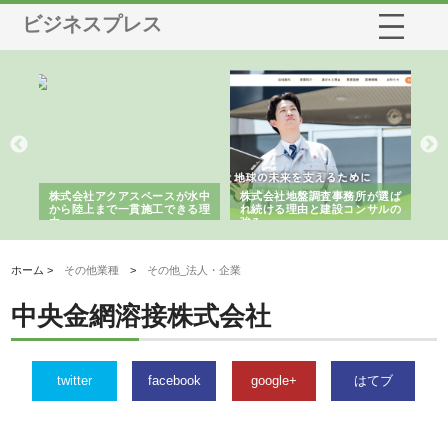
ビジネスプレス
シー
株式会社アクアスペースが水中
株式会社地盤調査事務所が選ば
株
ム導
から陸上まで一貫施工できる理
れ続ける理由と建設コンサルの
ス
由
強み
ホーム >
その他業種
>
その他_法人・企業
中央金網溶接株式会社
twitter
facebook
google+
はてブ