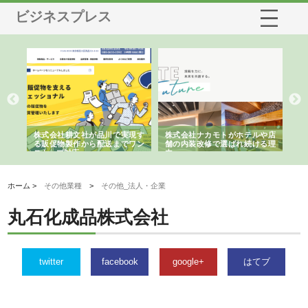
ビジネスプレス
ノー
株式会社耕文社が品川で実現す
株式会社ナカモトがホテルや店
株
の専
る販促物製作から配送までワン
舗の内装改修で選ばれ続ける理
れ
ストップ対応
由
強
ホーム >
その他業種
>
その他_法人・企業
丸石化成品株式会社
twitter
facebook
google+
はてブ