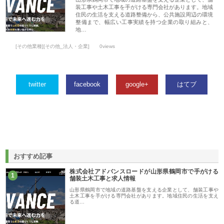
装工事や土木工事を手がける専門会社があります。地域
住民の生活を支える道路整備から、公共施設周辺の環境
整備まで、幅広い工事実績を持つ企業の取り組みと、
地…
[その他業種][その他_法人・企業]
0views
twitter
facebook
google+
はてブ
おすすめ記事
株式会社アドバンスロードが山形県鶴岡市で手がける
1
舗装土木工事と求人情報
山形県鶴岡市で地域の道路基盤を支える企業として、舗装工事や
土木工事を手がける専門会社があります。地域住民の生活を支え
る道…