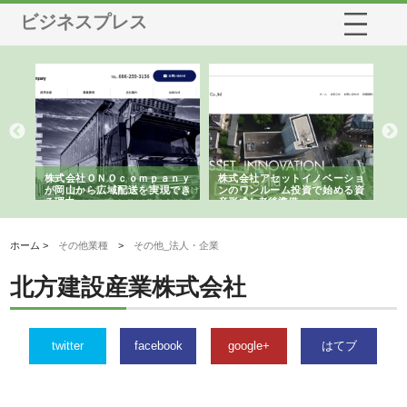
ビジネスプレス
う建
株式会社ＯＮＯｃｏｍｐａｎｙ
株式会社アセットイノベーショ
庭
性
が岡山から広域配送を実現でき
ンのワンルーム投資で始める資
と
る理由
産形成と老後準備
間
ホーム >
その他業種
>
その他_法人・企業
北方建設産業株式会社
twitter
facebook
google+
はてブ