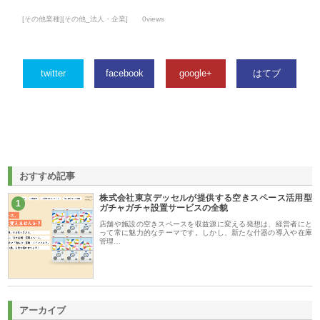
[その他業種][その他_法人・企業]
0views
twitter
facebook
google+
はてブ
おすすめ記事
株式会社東京デッセルが提供する空きスペース活用型
1
ガチャガチャ設置サービスの全貌
店舗や施設の空きスペースを収益源に変える発想は、経営者にと
って常に魅力的なテーマです。しかし、新たな什器の導入や在庫
管理…
アーカイブ