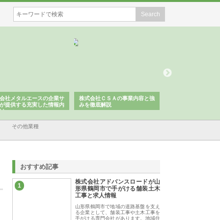
会社メタルエースの企業サ
株式会社ＣＳＡの事業内容と強
株式会社山形道路が
が提供する充実した情報内
みを徹底解説
装工事と土木技術の
は
その他業種
おすすめ記事
株式会社アドバンスロードが山
1
形県鶴岡市で手がける舗装土木
工事と求人情報
山形県鶴岡市で地域の道路基盤を支え
る企業として、舗装工事や土木工事を
手がける専門会社があります。地域住