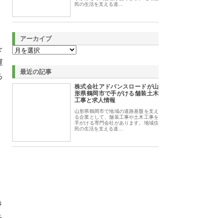
民の生活を支える道…
アーカイブ
を
運
最近の記事
る
株式会社アドバンスロードが山
形県鶴岡市で手がける舗装土木
工事と求人情報
山形県鶴岡市で地域の道路基盤を支え
る企業として、舗装工事や土木工事を
手がける専門会社があります。地域住
民の生活を支える道…
き
る