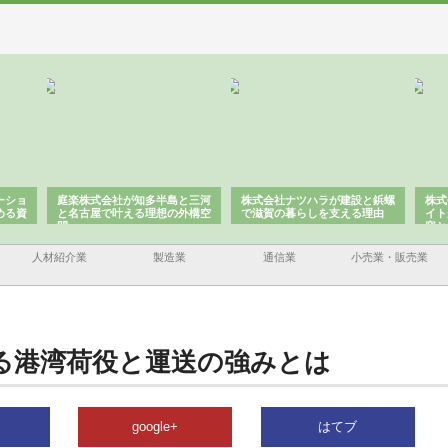
ーショ
庭楽株式会社が知多半島と三河
株式会社ナツハラが建設と鋲螺
株式
める資
と名古屋で叶える理想の外構空
で滋賀の暮らしを支える理由
イト
間
容と
人材紹介業
製造業
通信業
小売業・販売業
る港湾荷役と運送の強みとは
google+
はてブ