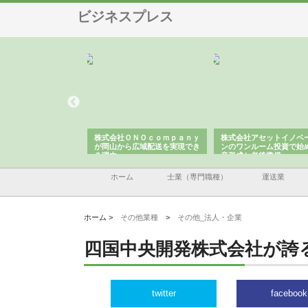
ビジネスプレス
翔栄が草津市で担う建
株式会社ＯＮＯｃｏｍｐａｎｙ
株式会社アセットイノベ
事の現場力と信頼性
が岡山から広域配送を実現でき
ンのワンルーム投資で始
る理由
産形成と老後準備
ホーム
士業（専門職種）
運送業
ホーム >
その他業種
>
その他_法人・企業
四国中央開発株式会社が誇
twitter
facebook