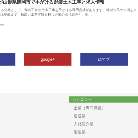
が山形県鶴岡市で手がける舗装土木工事と求人情報
える企業として、舗装工事や土木工事を手がける専門会社があります。地域住民の生活を支
環境整備まで、幅広い工事実績を持つ企業の取り組みと、地…
ews
google+
はてブ
カテゴリー
士業（専門職種）
運送業
人材紹介業
製造業