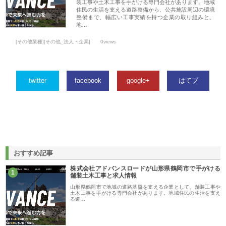
装工事や土木工事を手がける専門会社があります。地域
住民の生活を支える道路整備から、公共施設周辺の環境
整備まで、幅広い工事実績を持つ企業の取り組みと、
地…
[その他業種][その他_法人・企業]
0views
twitter
facebook
google+
はてブ
おすすめ記事
株式会社アドバンスロードが山形県鶴岡市で手がける
1
舗装土木工事と求人情報
山形県鶴岡市で地域の道路基盤を支える企業として、舗装工事や
土木工事を手がける専門会社があります。地域住民の生活を支え
る道…