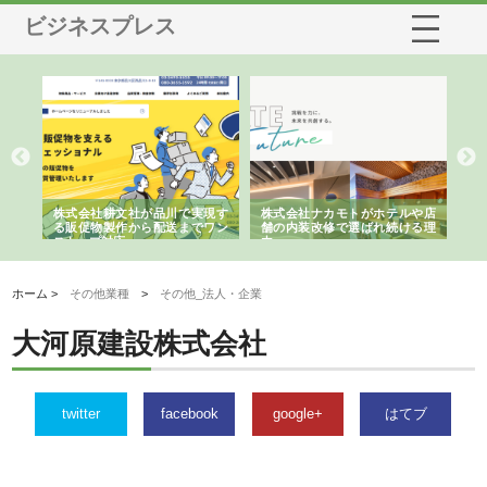
ビジネスプレス
ノー
株式会社耕文社が品川で実現す
株式会社ナカモトがホテルや店
株
の専
る販促物製作から配送までワン
舗の内装改修で選ばれ続ける理
れ
ストップ対応
由
強
ホーム >
その他業種
>
その他_法人・企業
大河原建設株式会社
twitter
facebook
google+
はてブ