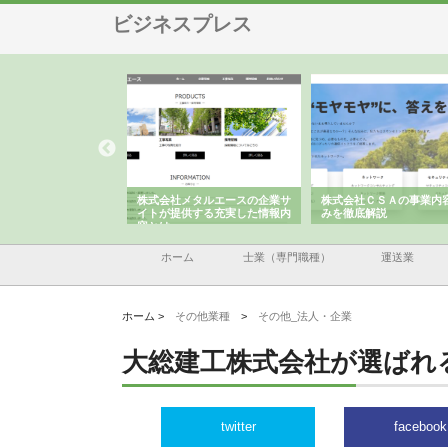
ビジネスプレス
株式会社メタルエースの企業サ
株式会社ＣＳＡの事業内容と強
株式会社山形道
イトが提供する充実した情報内
みを徹底解説
装工事と土木技
容とは
ホーム
士業（専門職種）
運送業
ホーム >
その他業種
>
その他_法人・企業
大総建工株式会社が選ばれ
twitter
facebook