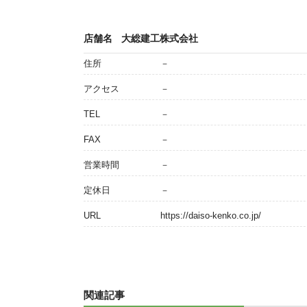
店舗名
大総建工株式会社
住所
－
アクセス
－
TEL
－
FAX
－
営業時間
－
定休日
－
URL
https://daiso-kenko.co.jp/
関連記事