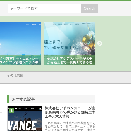
株式会社アクアスペースが水中
株式会社地盤調査事務所が選ば
株式会社名
から陸上まで一貫施工できる理
れ続ける理由と建設コンサルの
スリリース
由
強み
その他業種
おすすめ記事
株式会社アドバンスロードが山
1
形県鶴岡市で手がける舗装土木
工事と求人情報
山形県鶴岡市で地域の道路基盤を支え
る企業として、舗装工事や土木工事を
手がける専門会社があります。地域住