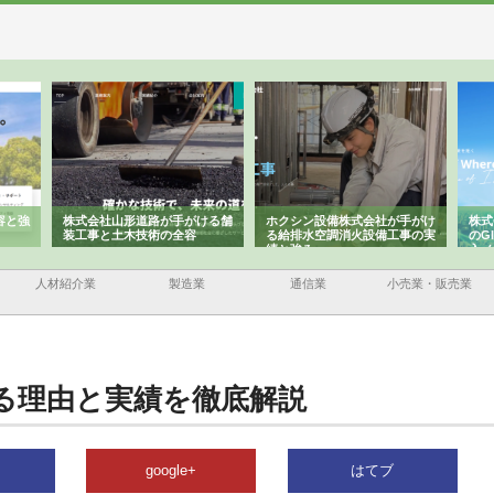
路が手がける舗
ホクシン設備株式会社が手がけ
株式会社東京シー・エム・シー
術の全容
る給排水空調消火設備工事の実
のGISインフラ管理システム導
績と強み
入メリット
人材紹介業
製造業
通信業
小売業・販売業
る理由と実績を徹底解説
google+
はてブ