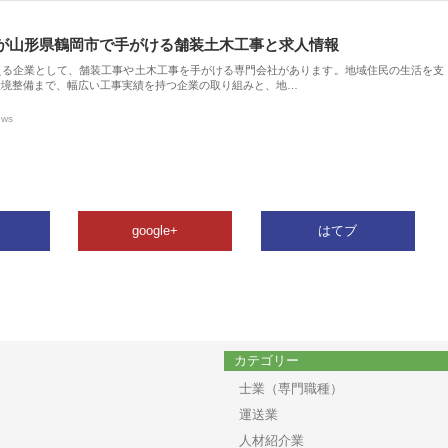
が山形県鶴岡市で手がける舗装土木工事と求人情報
える企業として、舗装工事や土木工事を手がける専門会社があります。地域住民の生活を支
環境整備まで、幅広い工事実績を持つ企業の取り組みと、地…
ews
google+
はてブ
カテゴリー
士業（専門職種）
運送業
人材紹介業