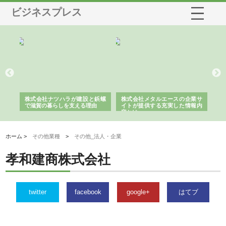
ビジネスプレス
三河
株式会社ナツハラが建設と鋲螺
株式会社メタルエースの企業サ
株
構空
で滋賀の暮らしを支える理由
イトが提供する充実した情報内
み
容とは
ホーム >
その他業種
>
その他_法人・企業
孝和建商株式会社
twitter
facebook
google+
はてブ