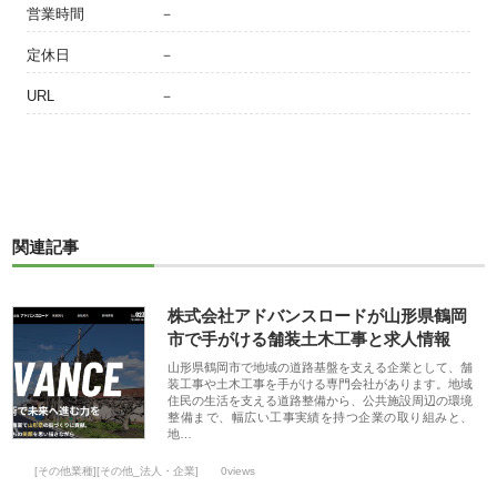
営業時間
－
定休日
－
URL
－
関連記事
株式会社アドバンスロードが山形県鶴岡
市で手がける舗装土木工事と求人情報
山形県鶴岡市で地域の道路基盤を支える企業として、舗
装工事や土木工事を手がける専門会社があります。地域
住民の生活を支える道路整備から、公共施設周辺の環境
整備まで、幅広い工事実績を持つ企業の取り組みと、
地…
[その他業種][その他_法人・企業]
0views