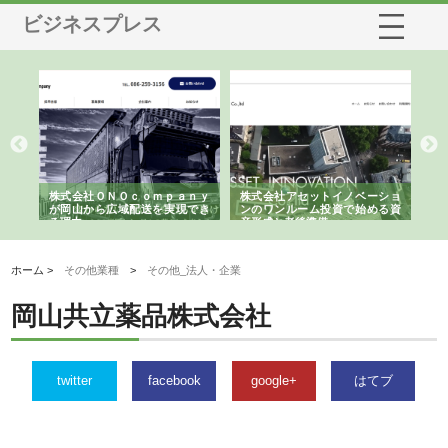
ビジネスプレス
う建
株式会社ＯＮＯｃｏｍｐａｎｙ
株式会社アセットイノベーショ
庭
性
が岡山から広域配送を実現でき
ンのワンルーム投資で始める資
と
る理由
産形成と老後準備
間
ホーム >
その他業種
>
その他_法人・企業
岡山共立薬品株式会社
twitter
facebook
google+
はてブ