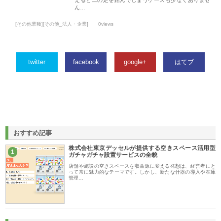
えると二の足を踏んでしまうケースも少なくありませ
ん…
[その他業種][その他_法人・企業]
0views
twitter
facebook
google+
はてブ
おすすめ記事
株式会社東京デッセルが提供する空きスペース活用型
1
ガチャガチャ設置サービスの全貌
店舗や施設の空きスペースを収益源に変える発想は、経営者にと
って常に魅力的なテーマです。しかし、新たな什器の導入や在庫
管理…