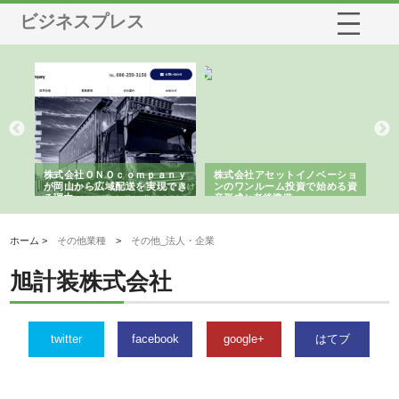
ビジネスプレス
う建
株式会社ＯＮＯｃｏｍｐａｎｙ
株式会社アセットイノベーショ
庭
性
が岡山から広域配送を実現でき
ンのワンルーム投資で始める資
と
る理由
産形成と老後準備
間
ホーム >
その他業種
>
その他_法人・企業
旭計装株式会社
twitter
facebook
google+
はてブ