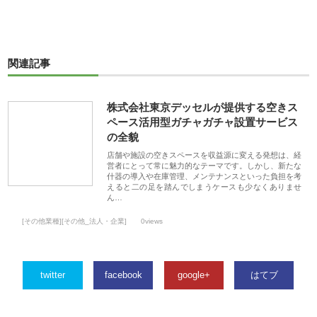
関連記事
株式会社東京デッセルが提供する空きス
ペース活用型ガチャガチャ設置サービス
の全貌
店舗や施設の空きスペースを収益源に変える発想は、経
営者にとって常に魅力的なテーマです。しかし、新たな
什器の導入や在庫管理、メンテナンスといった負担を考
えると二の足を踏んでしまうケースも少なくありませ
ん…
[その他業種][その他_法人・企業]
0views
twitter
facebook
google+
はてブ