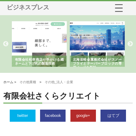
ビジネスプレス
多摩
有限会社松幸商店が手がける織
北海道軽金属株式会社がスノー
株
工事
ネームと下げ札の製造技術
フライとテーパーブロックの専
る
用ページを新設
ス
ホーム >
その他業種
>
その他_法人・企業
有限会社さくらクリエイト
twitter
facebook
google+
はてブ