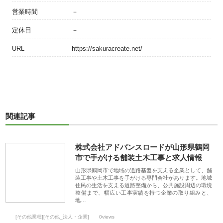
営業時間
－
定休日
－
URL
https://sakuracreate.net/
関連記事
株式会社アドバンスロードが山形県鶴岡
市で手がける舗装土木工事と求人情報
山形県鶴岡市で地域の道路基盤を支える企業として、舗
装工事や土木工事を手がける専門会社があります。地域
住民の生活を支える道路整備から、公共施設周辺の環境
整備まで、幅広い工事実績を持つ企業の取り組みと、
地…
[その他業種][その他_法人・企業]
0views