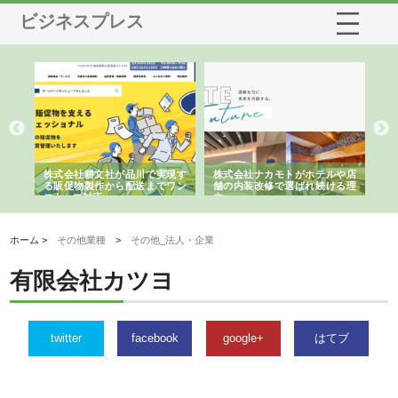
ビジネスプレス
ノー
株式会社耕文社が品川で実現す
株式会社ナカモトがホテルや店
株
の専
る販促物製作から配送までワン
舗の内装改修で選ばれ続ける理
れ
ストップ対応
由
強
ホーム >
その他業種
>
その他_法人・企業
有限会社カツヨ
twitter
facebook
google+
はてブ