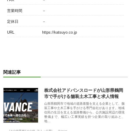
営業時間
－
定休日
－
URL
https://katsuyo.co.jp
関連記事
株式会社アドバンスロードが山形県鶴岡
市で手がける舗装土木工事と求人情報
山形県鶴岡市で地域の道路基盤を支える企業として、舗
装工事や土木工事を手がける専門会社があります。地域
住民の生活を支える道路整備から、公共施設周辺の環境
整備まで、幅広い工事実績を持つ企業の取り組みと、
地…
[その他業種][その他_法人・企業]
0views