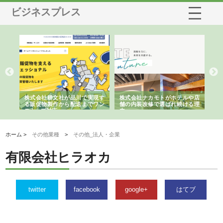
ビジネスプレス
ノー
株式会社耕文社が品川で実現す
株式会社ナカモトがホテルや店
株
の専
る販促物製作から配送までワン
舗の内装改修で選ばれ続ける理
れ
ストップ対応
由
強
ホーム >
その他業種
>
その他_法人・企業
有限会社ヒラオカ
twitter
facebook
google+
はてブ