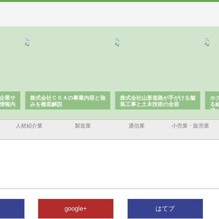
企業サ
株式会社ＣＳＡの事業内容と強
株式会社山形道路が手がける舗
ホク
情報内
みを徹底解説
装工事と土木技術の全容
る給
績と
人材紹介業
製造業
通信業
小売業・販売業
google+
はてブ