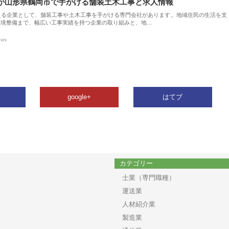
が山形県鶴岡市で手がける舗装土木工事と求人情報
える企業として、舗装工事や土木工事を手がける専門会社があります。地域住民の生活を支
環境整備まで、幅広い工事実績を持つ企業の取り組みと、地…
ews
google+
はてブ
カテゴリー
士業（専門職種）
運送業
人材紹介業
製造業