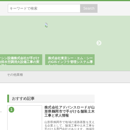
シン設備株式会社が手がけ
株式会社東京シー・エム・シー
株式会社アクアスペ
排水空調消火設備工事の実
のGISインフラ管理システム導
から陸上まで一貫施
強み
入メリット
由
その他業種
おすすめ記事
株式会社アドバンスロードが山
1
形県鶴岡市で手がける舗装土木
工事と求人情報
山形県鶴岡市で地域の道路基盤を支え
る企業として、舗装工事や土木工事を
手がける専門会社があります。地域住