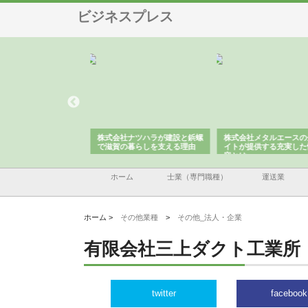
ビジネスプレス
会社が知多半島と三河
株式会社ナツハラが建設と鋲螺
株式会社メタルエースの
で叶える理想の外構空
で滋賀の暮らしを支える理由
イトが提供する充実した
容とは
ホーム
士業（専門職種）
運送業
ホーム >
その他業種
>
その他_法人・企業
有限会社三上ダクト工業所
twitter
facebook