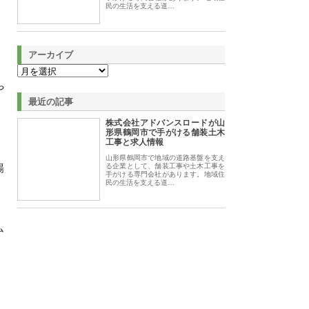
民の生活を支える道…
アーカイブ
、
や
最近の記事
株式会社アドバンスロードが山
形県鶴岡市で手がける舗装土木
工事と求人情報
山形県鶴岡市で地域の道路基盤を支え
場
る企業として、舗装工事や土木工事を
手がける専門会社があります。地域住
民の生活を支える道…
ム
、