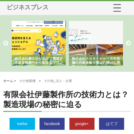
ビジネスプレス
ノー
株式会社耕文社が品川で実現す
株式会社ナカモトがホテルや店
株
の専
る販促物製作から配送までワン
舗の内装改修で選ばれ続ける理
れ
ストップ対応
由
強
ホーム >
その他業種
>
その他_法人・企業
有限会社伊藤製作所の技術力とは？
製造現場の秘密に迫る
twitter
facebook
google+
はてブ