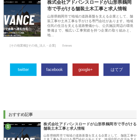
株式会社アドバンスロードが山形県鶴岡
市で手がける舗装土木工事と求人情報
山形県鶴岡市で地域の道路基盤を支える企業として、舗
装工事や土木工事を手がける専門会社があります。地域
住民の生活を支える道路整備から、公共施設周辺の環境
整備まで、幅広い工事実績を持つ企業の取り組みと、
地…
[その他業種][その他_法人・企業]
0views
twitter
facebook
google+
はてブ
おすすめ記事
株式会社アドバンスロードが山形県鶴岡市で手がける
1
舗装土木工事と求人情報
山形県鶴岡市で地域の道路基盤を支える企業として、舗装工事や
土木工事を手がける専門会社があります。地域住民の生活を支え