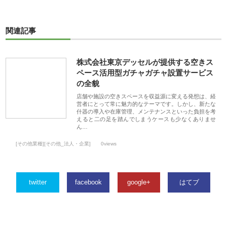
関連記事
株式会社東京デッセルが提供する空きス
ペース活用型ガチャガチャ設置サービス
の全貌
店舗や施設の空きスペースを収益源に変える発想は、経
営者にとって常に魅力的なテーマです。しかし、新たな
什器の導入や在庫管理、メンテナンスといった負担を考
えると二の足を踏んでしまうケースも少なくありませ
ん…
[その他業種][その他_法人・企業]
0views
twitter
facebook
google+
はてブ