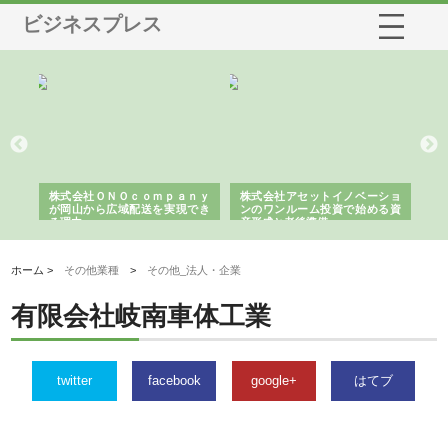
ビジネスプレス
う建
株式会社ＯＮＯｃｏｍｐａｎｙ
株式会社アセットイノベーショ
庭
性
が岡山から広域配送を実現でき
ンのワンルーム投資で始める資
と
る理由
産形成と老後準備
間
ホーム >
その他業種
>
その他_法人・企業
有限会社岐南車体工業
twitter
facebook
google+
はてブ