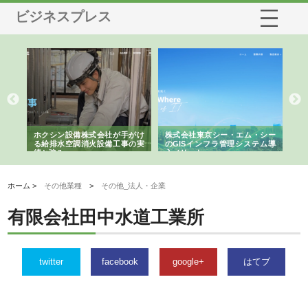
ビジネスプレス
が手がけ
株式会社東京シー・エム・シー
株式会社アクアスペースが水中
工事の実
のGISインフラ管理システム導
から陸上まで一貫施工できる理
入メリット
由
ホーム >
その他業種
>
その他_法人・企業
有限会社田中水道工業所
twitter
facebook
google+
はてブ