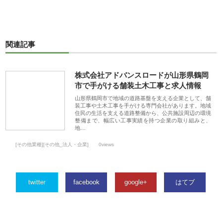
関連記事
株式会社アドバンスロードが山形県鶴岡
市で手がける舗装土木工事と求人情報
山形県鶴岡市で地域の道路基盤を支える企業として、舗
装工事や土木工事を手がける専門会社があります。地域
住民の生活を支える道路整備から、公共施設周辺の環境
整備まで、幅広い工事実績を持つ企業の取り組みと、
地…
[その他業種][その他_法人・企業]
0views
twitter
facebook
google+
はてブ