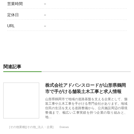
営業時間
－
定休日
－
URL
－
関連記事
株式会社アドバンスロードが山形県鶴岡
市で手がける舗装土木工事と求人情報
山形県鶴岡市で地域の道路基盤を支える企業として、舗
装工事や土木工事を手がける専門会社があります。地域
住民の生活を支える道路整備から、公共施設周辺の環境
整備まで、幅広い工事実績を持つ企業の取り組みと、
地…
[その他業種][その他_法人・企業]
0views