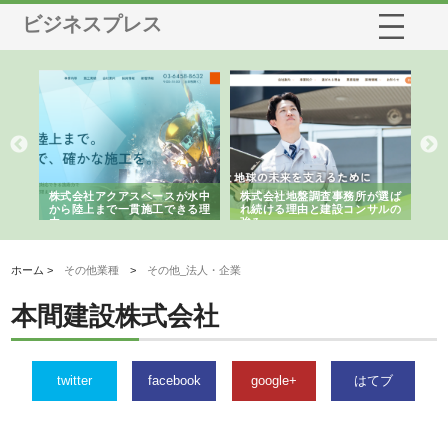
ビジネスプレス
株式会社アクアスペースが水中
株式会社地盤調査事務所が選ば
株式会
から陸上まで一貫施工できる理
れ続ける理由と建設コンサルの
スリリ
由
強み
ホーム >
その他業種
>
その他_法人・企業
本間建設株式会社
twitter
facebook
google+
はてブ