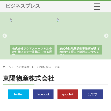
ビジネスプレス
シー
株式会社アクアスペースが水中
株式会社地盤調査事務所が選ば
株
ム導
から陸上まで一貫施工できる理
れ続ける理由と建設コンサルの
ス
由
強み
ホーム >
その他業種
>
その他_法人・企業
東陽物産株式会社
twitter
facebook
google+
はてブ