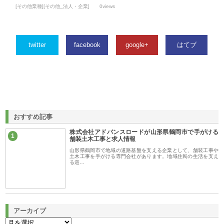
[その他業種][その他_法人・企業]
0views
twitter
facebook
google+
はてブ
おすすめ記事
株式会社アドバンスロードが山形県鶴岡市で手がける
1
舗装土木工事と求人情報
山形県鶴岡市で地域の道路基盤を支える企業として、舗装工事や
土木工事を手がける専門会社があります。地域住民の生活を支え
る道…
アーカイブ