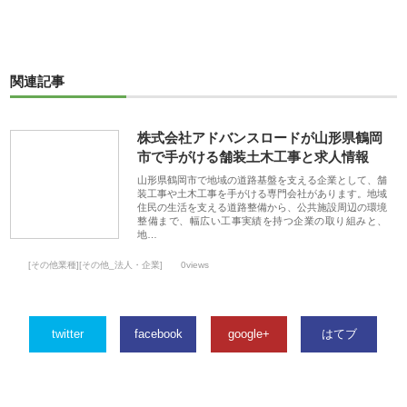
関連記事
株式会社アドバンスロードが山形県鶴岡
市で手がける舗装土木工事と求人情報
山形県鶴岡市で地域の道路基盤を支える企業として、舗
装工事や土木工事を手がける専門会社があります。地域
住民の生活を支える道路整備から、公共施設周辺の環境
整備まで、幅広い工事実績を持つ企業の取り組みと、
地…
[その他業種][その他_法人・企業]
0views
twitter
facebook
google+
はてブ