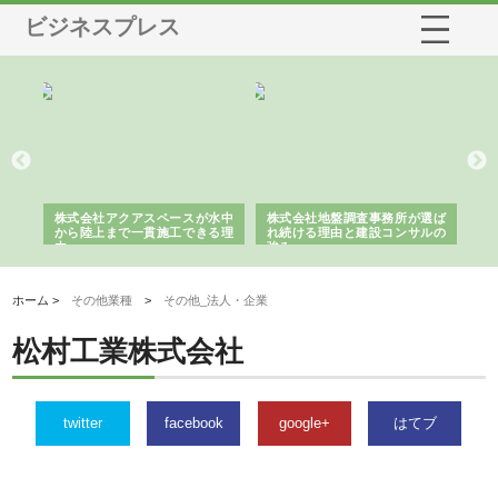
ビジネスプレス
シー
株式会社アクアスペースが水中
株式会社地盤調査事務所が選ば
株
ム導
から陸上まで一貫施工できる理
れ続ける理由と建設コンサルの
ス
由
強み
ホーム >
その他業種
>
その他_法人・企業
松村工業株式会社
twitter
facebook
google+
はてブ