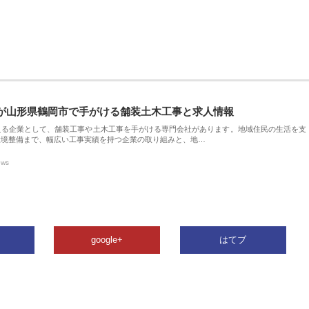
が山形県鶴岡市で手がける舗装土木工事と求人情報
える企業として、舗装工事や土木工事を手がける専門会社があります。地域住民の生活を支
環境整備まで、幅広い工事実績を持つ企業の取り組みと、地…
ews
google+
はてブ