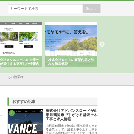
会社メタルエースの企業サ
株式会社ＣＳＡの事業内容と強
株式会社山形道路が
が提供する充実した情報内
みを徹底解説
装工事と土木技術の
は
その他業種
おすすめ記事
株式会社アドバンスロードが山
1
形県鶴岡市で手がける舗装土木
工事と求人情報
山形県鶴岡市で地域の道路基盤を支え
る企業として、舗装工事や土木工事を
手がける専門会社があります。地域住