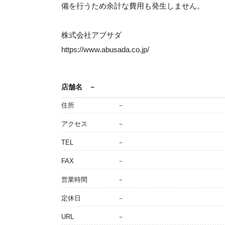
備を行うため余計な費用も発生しません。
株式会社アブサダ
https://www.abusada.co.jp/
店舗名
－
住所
－
アクセス
－
TEL
－
FAX
－
営業時間
－
定休日
－
URL
－