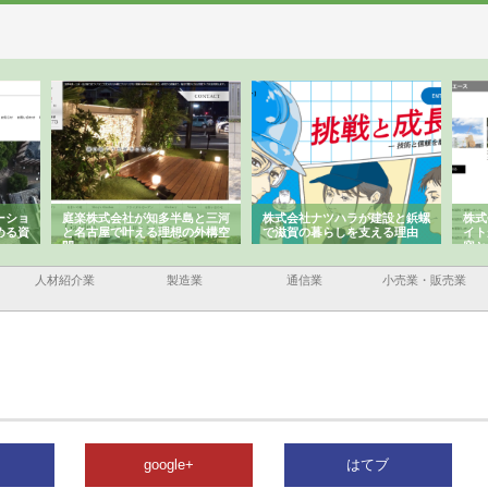
ーショ
庭楽株式会社が知多半島と三河
株式会社ナツハラが建設と鋲螺
株式
める資
と名古屋で叶える理想の外構空
で滋賀の暮らしを支える理由
イト
間
容と
人材紹介業
製造業
通信業
小売業・販売業
google+
はてブ