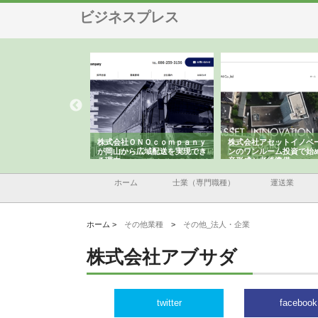
ビジネスプレス
翔栄が草津市で担う建
株式会社ＯＮＯｃｏｍｐａｎｙ
株式会社アセットイノベ
事の現場力と信頼性
が岡山から広域配送を実現でき
ンのワンルーム投資で始
る理由
産形成と老後準備
ホーム
士業（専門職種）
運送業
ホーム >
その他業種
>
その他_法人・企業
株式会社アブサダ
twitter
facebook