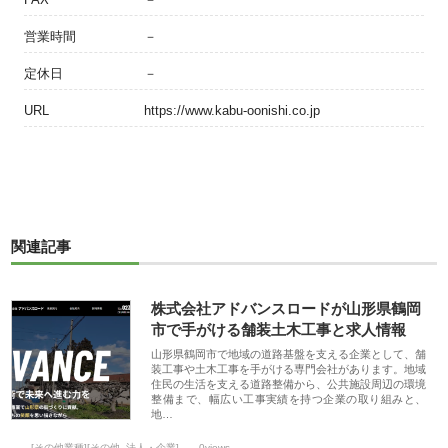
営業時間
－
定休日
－
URL
https://www.kabu-oonishi.co.jp
関連記事
株式会社アドバンスロードが山形県鶴岡
市で手がける舗装土木工事と求人情報
山形県鶴岡市で地域の道路基盤を支える企業として、舗
装工事や土木工事を手がける専門会社があります。地域
住民の生活を支える道路整備から、公共施設周辺の環境
整備まで、幅広い工事実績を持つ企業の取り組みと、
地…
[その他業種][その他_法人・企業]
0views