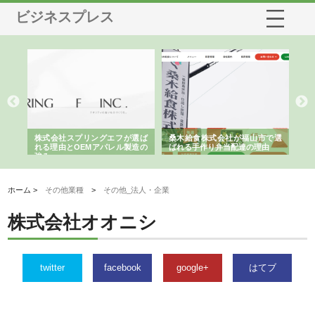
ビジネスプレス
や店
株式会社スプリングエフが選ば
桑木給食株式会社が福山市で選
株
る理
れる理由とOEMアパレル製造の
ばれる手作り弁当配達の理由
れ
強み
ホーム >
その他業種
>
その他_法人・企業
株式会社オオニシ
twitter
facebook
google+
はてブ