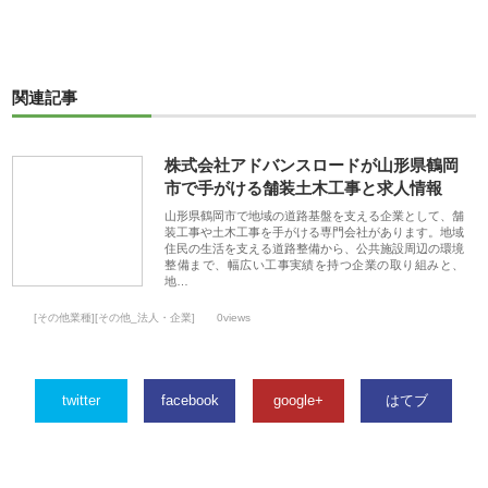
関連記事
株式会社アドバンスロードが山形県鶴岡
市で手がける舗装土木工事と求人情報
山形県鶴岡市で地域の道路基盤を支える企業として、舗
装工事や土木工事を手がける専門会社があります。地域
住民の生活を支える道路整備から、公共施設周辺の環境
整備まで、幅広い工事実績を持つ企業の取り組みと、
地…
[その他業種][その他_法人・企業]
0views
twitter
facebook
google+
はてブ