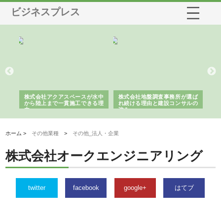
ビジネスプレス
シー
株式会社アクアスペースが水中
株式会社地盤調査事務所が選ば
株
ム導
から陸上まで一貫施工できる理
れ続ける理由と建設コンサルの
ス
由
強み
ホーム >
その他業種
>
その他_法人・企業
株式会社オークエンジニアリング
twitter
facebook
google+
はてブ