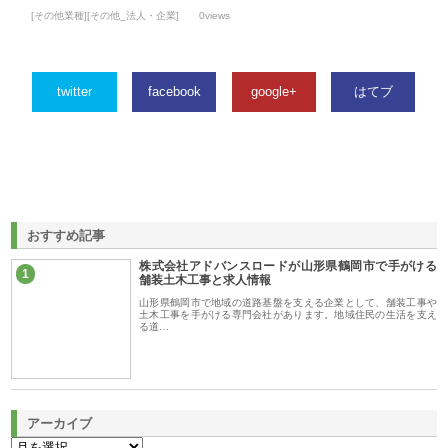
[その他業種][その他_法人・企業]
0views
twitter
facebook
google+
はてブ
おすすめ記事
株式会社アドバンスロードが山形県鶴岡市で手がける
1
舗装土木工事と求人情報
山形県鶴岡市で地域の道路基盤を支える企業として、舗装工事や
土木工事を手がける専門会社があります。地域住民の生活を支え
る道…
アーカイブ