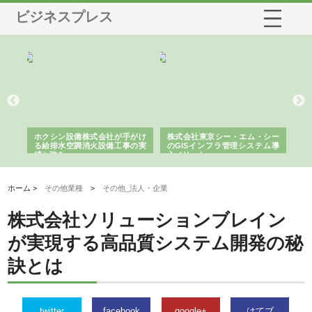
ビジネスプレス
る舗
ホクシン設備株式会社が手がけ
株式会社東京シー・エム・シー
株
る給排水空調消火設備工事の実
のGISインフラ管理システム導
か
績と強み
入メリット
由
ホーム >
その他業種
>
その他_法人・企業
株式会社ソリューションブレイン
が実現する高品質システム開発の秘
訣とは
twitter
facebook
google+
はてブ