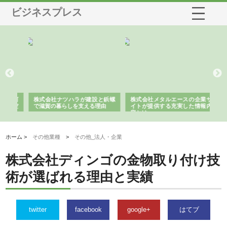
ビジネスプレス
三河
株式会社ナツハラが建設と鋲螺
株式会社メタルエースの企業サ
株
構空
で滋賀の暮らしを支える理由
イトが提供する充実した情報内
み
容とは
ホーム >
その他業種
>
その他_法人・企業
株式会社ディンゴの金物取り付け技
術が選ばれる理由と実績
twitter
facebook
google+
はてブ