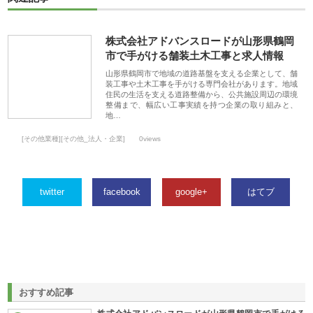
株式会社アドバンスロードが山形県鶴岡
市で手がける舗装土木工事と求人情報
山形県鶴岡市で地域の道路基盤を支える企業として、舗
装工事や土木工事を手がける専門会社があります。地域
住民の生活を支える道路整備から、公共施設周辺の環境
整備まで、幅広い工事実績を持つ企業の取り組みと、
地…
[その他業種][その他_法人・企業]
0views
twitter
facebook
google+
はてブ
おすすめ記事