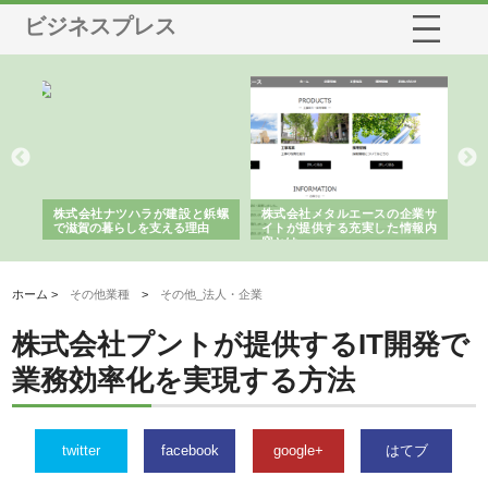
ビジネスプレス
三河
株式会社ナツハラが建設と鋲螺
株式会社メタルエースの企業サ
株
構空
で滋賀の暮らしを支える理由
イトが提供する充実した情報内
み
容とは
ホーム >
その他業種
>
その他_法人・企業
株式会社プントが提供するIT開発で
業務効率化を実現する方法
twitter
facebook
google+
はてブ