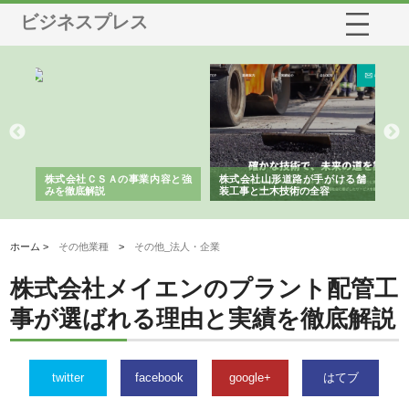
ビジネスプレス
業サ
株式会社ＣＳＡの事業内容と強
株式会社山形道路が手がける舗
ホ
報内
みを徹底解説
装工事と土木技術の全容
る
績
ホーム >
その他業種
>
その他_法人・企業
株式会社メイエンのプラント配管工
事が選ばれる理由と実績を徹底解説
twitter
facebook
google+
はてブ