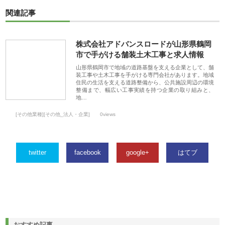
関連記事
株式会社アドバンスロードが山形県鶴岡
市で手がける舗装土木工事と求人情報
山形県鶴岡市で地域の道路基盤を支える企業として、舗
装工事や土木工事を手がける専門会社があります。地域
住民の生活を支える道路整備から、公共施設周辺の環境
整備まで、幅広い工事実績を持つ企業の取り組みと、
地…
[その他業種][その他_法人・企業]
0views
twitter
facebook
google+
はてブ
おすすめ記事