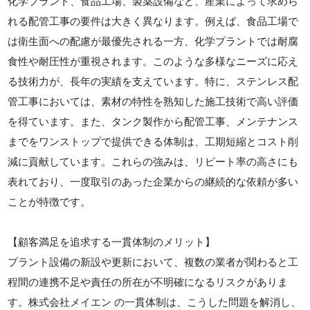
化学プラント、食品工場、製薬設備など、産業によって求めら
れる配管工事の要件は大きく異なります。例えば、食品工場で
は衛生面への配慮が最優先される一方、化学プラントでは耐腐
食性や耐圧性が重視されます。このような多様なニーズに応え
る技術力が、長年の実績を支えています。特に、ステンレス配
管工事においては、素材の特性を熟知した施工技術で高い評価
を得ています。また、タンク製作から配管工事、メンテナンス
までをワンストップで提供できる体制は、工期短縮とコスト削
減に貢献しています。これらの強みは、リピート率の高さにも
表れており、一度取引のあった企業からの継続的な依頼が多い
ことが特徴です。
【顧客満足を追求する一貫体制のメリット】
プラント設備の新設や更新において、複数の業者が関わると工
程間の連携不足や責任の所在が不明確になるリスクがありま
す。株式会社メイエン の一貫体制は、こうした問題を解消し、