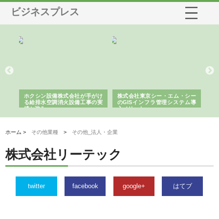
ビジネスプレス
る舗
ホクシン設備株式会社が手がけ
株式会社東京シー・エム・シー
株
る給排水空調消火設備工事の実
のGISインフラ管理システム導
か
績と強み
入メリット
由
ホーム >
その他業種
>
その他_法人・企業
株式会社リーテック
twitter
facebook
google+
はてブ