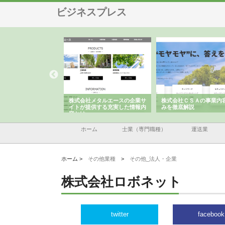
ビジネスプレス
ラが建設と鋲螺
株式会社メタルエースの企業サ
株式会社ＣＳＡの事業内容と強
を支える理由
イトが提供する充実した情報内
みを徹底解説
容とは
ホーム
士業（専門職種）
運送業
ホーム >
その他業種
>
その他_法人・企業
株式会社ロボネット
twitter
facebook