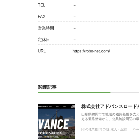
TEL
－
FAX
－
営業時間
－
定休日
－
URL
https://robo-net.com/
関連記事
株式会社アドバンスロード
山形県鶴岡市で地域の道路基盤を支
える道路整備から、公共施設周辺の
[その他業種][その他_法人・企業]
0vi