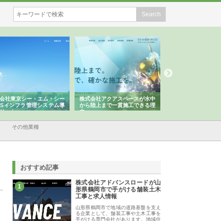
京シー・エム・シー
株式会社アクアスペースが水中
株式会社地盤調査事務所が選
フラ管理システム導
から陸上まで一貫施工できる理
れ続ける理由と建設コンサル
由
強み
その他業種
おすすめ記事
株式会社アドバンスロードが山
1
形県鶴岡市で手がける舗装土木
工事と求人情報
山形県鶴岡市で地域の道路基盤を支え
る企業として、舗装工事や土木工事を
手がける専門会社があります。地域住