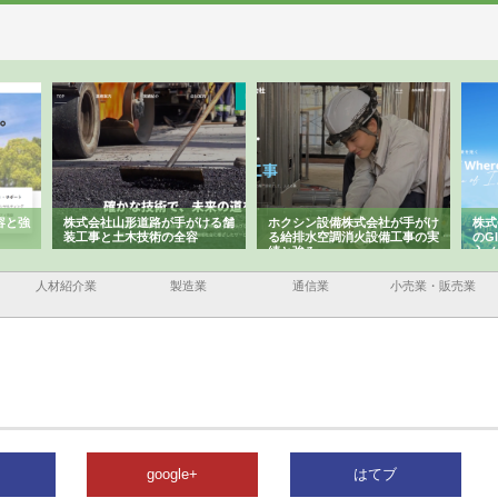
株式会社山形道路が手がける舗
ホクシン設備株式会社が手がけ
株式会社東
装工事と土木技術の全容
る給排水空調消火設備工事の実
のGISイン
績と強み
入メリット
人材紹介業
製造業
通信業
小売業・販売業
google+
はてブ