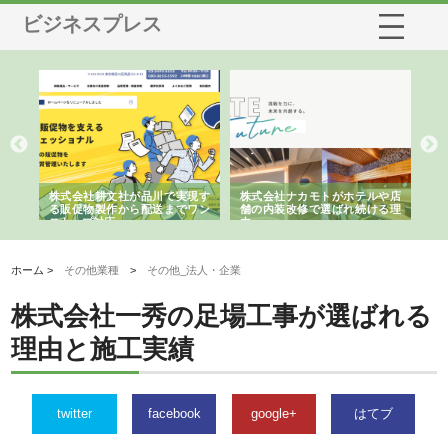
ビジネスプレス
ノー
株式会社耕文社が品川で実現す
株式会社ナカモトがホテルや店
株
の専
る販促物製作から配送までワン
舗の内装改修で選ばれ続ける理
れ
ストップ対応
由
強
ホーム >
その他業種
>
その他_法人・企業
株式会社一秀の足場工事が選ばれる
理由と施工実績
twitter
facebook
google+
はてブ