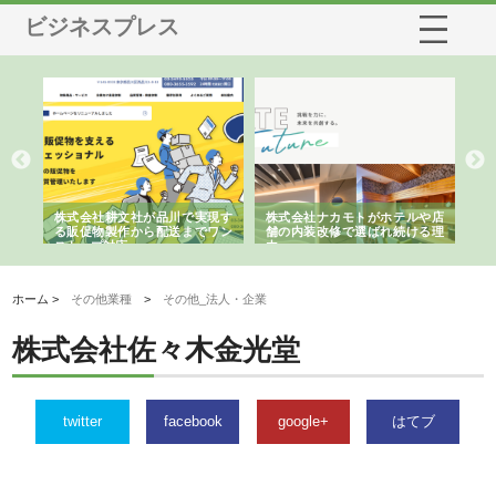
ビジネスプレス
ノー
株式会社耕文社が品川で実現す
株式会社ナカモトがホテルや店
株
の専
る販促物製作から配送までワン
舗の内装改修で選ばれ続ける理
れ
ストップ対応
由
強
ホーム >
その他業種
>
その他_法人・企業
株式会社佐々木金光堂
twitter
facebook
google+
はてブ