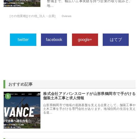
整備まで、幅広い工事実績を持つ企業の取り組みと、
地…
[その他業種][その他_法人・企業]
0views
twitter
facebook
google+
はてブ
おすすめ記事
株式会社アドバンスロードが山形県鶴岡市で手がける
1
舗装土木工事と求人情報
山形県鶴岡市で地域の道路基盤を支える企業として、舗装工事や
土木工事を手がける専門会社があります。地域住民の生活を支え
る道…