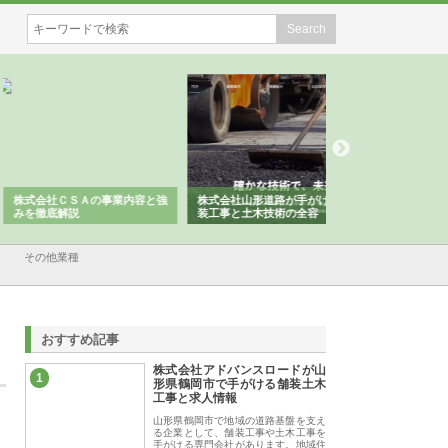
会社ＣＳＡの事業内容と強
株式会社山形道路が手がける舗
ホクシン設備株式会
徹底解説
装工事と土木技術の全容
る給排水空調消火設
績と強み
その他業種
おすすめ記事
株式会社アドバンスロードが山
1
形県鶴岡市で手がける舗装土木
工事と求人情報
山形県鶴岡市で地域の道路基盤を支え
る企業として、舗装工事や土木工事を
手がける専門会社があります。地域住