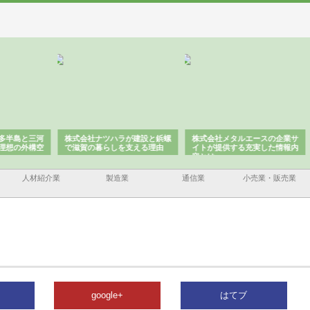
と三河
株式会社ナツハラが建設と鋲螺
株式会社メタルエースの企業サ
株式
外構空
で滋賀の暮らしを支える理由
イトが提供する充実した情報内
みを
容とは
人材紹介業
製造業
通信業
小売業・販売業
google+
はてブ