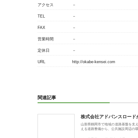
アクセス
－
TEL
－
FAX
－
営業時間
－
定休日
－
URL
http://okabe-kensei.com
関連記事
株式会社アドバンスロード
山形県鶴岡市で地域の道路基盤を支
える道路整備から、公共施設周辺の