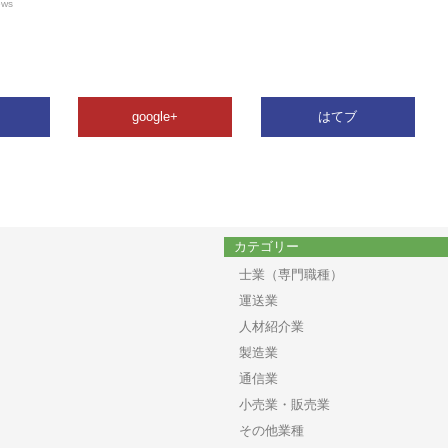
ews
google+
はてブ
カテゴリー
士業（専門職種）
運送業
人材紹介業
製造業
通信業
小売業・販売業
その他業種