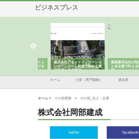
ビジネスプレス
ＯＮＯｃｏｍｐａｎｙ
株式会社アセットイノベーショ
庭楽株式会社が知多半島
ら広域配送を実現でき
ンのワンルーム投資で始める資
と名古屋で叶える理想の
産形成と老後準備
間
ホーム
士業（専門職種）
運送業
ホーム >
その他業種
>
その他_法人・企業
株式会社岡部建成
twitter
facebook