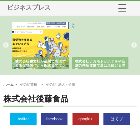
ビジネスプレス
ノー
株式会社耕文社が品川で実現す
株式会社ナカモトがホテルや店
株
の専
る販促物製作から配送までワン
舗の内装改修で選ばれ続ける理
れ
ストップ対応
由
強
ホーム >
その他業種
>
その他_法人・企業
株式会社後藤食品
twitter
facebook
google+
はてブ