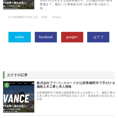
住民の生活を支える道路整備から、公共施設周辺の環境
整備まで、幅広い工事実績を持つ企業の取り組みと、
地…
[その他業種][その他_法人・企業]
0views
twitter
facebook
google+
はてブ
おすすめ記事
株式会社アドバンスロードが山形県鶴岡市で手がける
1
舗装土木工事と求人情報
山形県鶴岡市で地域の道路基盤を支える企業として、舗装工事や
土木工事を手がける専門会社があります。地域住民の生活を支え
る道…