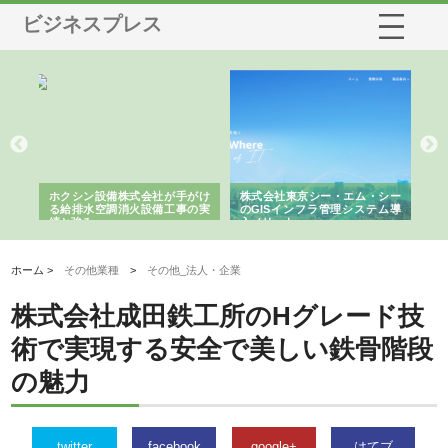
ビジネスプレス
る舗
ホクシン設備株式会社が手がけ
株式会社東京シー・エム・シー
株
る給排水空調消火設備工事の実
のGISインフラ管理システム導
か
績と強み
入メリット
由
ホーム >
その他業種
>
その他_法人・企業
株式会社成田鉄工所のHグレード技
術で実現する安全で美しい鉄骨階段
の魅力
twitter
facebook
google+
はてブ