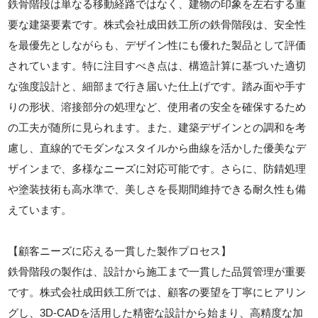
鉄骨階段は単なる移動経路ではなく、建物の印象を左右する重
要な建築要素です。株式会社成田鉄工所の鉄骨階段は、安全性
を最優先としながらも、デザイン性にも優れた製品として評価
されています。特に注目すべき点は、構造計算に基づいた適切
な強度設計と、細部まで行き届いた仕上げです。踏み面や手す
りの形状、溶接部分の処理など、使用者の安全を確保するため
の工夫が随所に見られます。また、建築デザインとの調和を考
慮し、直線的でモダンなスタイルから曲線を活かした優美なデ
ザインまで、多様なニーズに対応可能です。さらに、防錆処理
や塗装技術も高水準で、美しさを長期間維持できる耐久性も備
えています。
【顧客ニーズに応える一貫した製作プロセス】
鉄骨階段の製作は、設計から施工まで一貫した品質管理が重要
です。株式会社成田鉄工所では、顧客の要望を丁寧にヒアリン
グし、3D-CADを活用した精密な設計から始まり、高精度な加