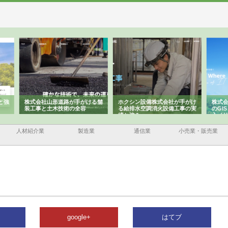
ける舗
ホクシン設備株式会社が手がけ
株式会社東京シー・エム・シー
株式
る給排水空調消火設備工事の実
のGISインフラ管理システム導
から
績と強み
入メリット
由
人材紹介業
製造業
通信業
小売業・販売業
google+
はてブ