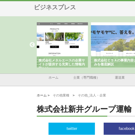
ビジネスプレス
メタルエースの企業サ
株式会社ＣＳＡの事業内容と強
株式会社山形道路が手が
供する充実した情報内
みを徹底解説
装工事と土木技術の全容
ホーム
士業（専門職種）
運送業
ホーム >
その他業種
>
その他_法人・企業
株式会社新井グループ運輸
twitter
facebook