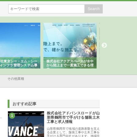
会社アクアスペースが水中
株式会社地盤調査事務所が選ば
株式会社名神精工の
陸上まで一貫施工できる理
れ続ける理由と建設コンサルの
スリリース一覧と注
強み
その他業種
おすすめ記事
株式会社アドバンスロードが山
1
形県鶴岡市で手がける舗装土木
工事と求人情報
山形県鶴岡市で地域の道路基盤を支え
る企業として、舗装工事や土木工事を
手がける専門会社があります。地域住