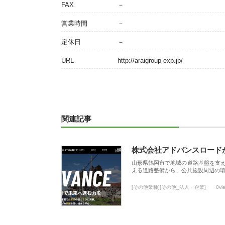
FAX
－
営業時間
－
定休日
－
URL
http://araigroup-exp.jp/
関連記事
株式会社アドバンスロード
山形県鶴岡市で地域の道路基盤を支
える道路整備から、公共施設周辺の
[その他業種][その他_法人・企業]
0vi