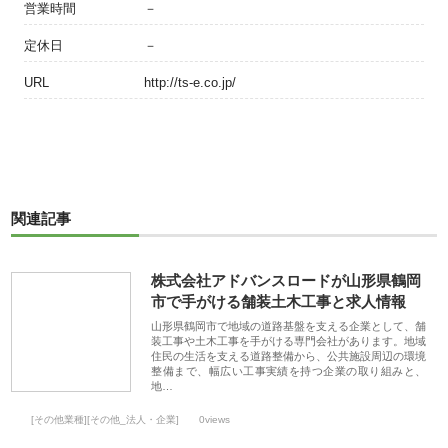
営業時間
－
定休日
－
URL
http://ts-e.co.jp/
関連記事
株式会社アドバンスロードが山形県鶴岡
市で手がける舗装土木工事と求人情報
山形県鶴岡市で地域の道路基盤を支える企業として、舗
装工事や土木工事を手がける専門会社があります。地域
住民の生活を支える道路整備から、公共施設周辺の環境
整備まで、幅広い工事実績を持つ企業の取り組みと、
地…
[その他業種][その他_法人・企業]
0views