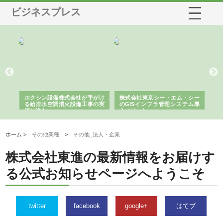
ビジネスプレス
る舗
ホクシン設備株式会社が手がけ
株式会社東京シー・エム・シー
株
る給排水空調消火設備工事の実
のGISインフラ管理システム導
か
績と強み
入メリット
由
ホーム >
その他業種
>
その他_法人・企業
株式会社東進の最新情報をお届けす
る公式お知らせページへようこそ
twitter
facebook
google+
はてブ