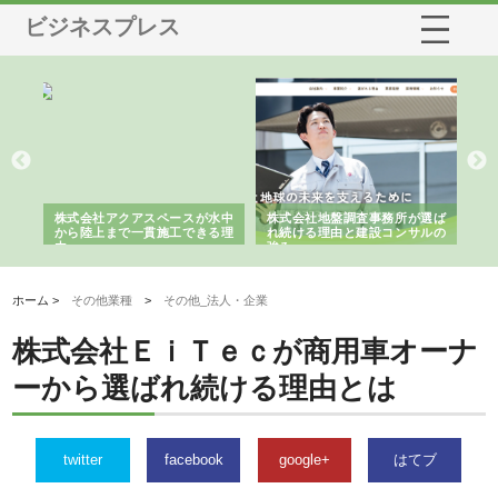
ビジネスプレス
シー
株式会社アクアスペースが水中
株式会社地盤調査事務所が選ば
株
ム導
から陸上まで一貫施工できる理
れ続ける理由と建設コンサルの
ス
由
強み
ホーム >
その他業種
>
その他_法人・企業
株式会社ＥｉＴｅｃが商用車オーナ
ーから選ばれ続ける理由とは
twitter
facebook
google+
はてブ