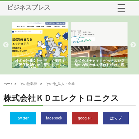
ビジネスプレス
ノー
株式会社耕文社が品川で実現す
株式会社ナカモトがホテルや店
株
の専
る販促物製作から配送までワン
舗の内装改修で選ばれ続ける理
れ
ストップ対応
由
強
ホーム >
その他業種
>
その他_法人・企業
株式会社ＫＤエレクトロニクス
twitter
facebook
google+
はてブ